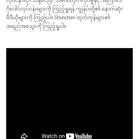
လုပ်ငန်းစဉ်၊ သန့်စင်ပြီး သံမဏိထုတ်လုပ်မှုနှင့် အကြီးစား
ဂိုဒေါင်လုပ်ငန်းများကို ကြည့်ရှုရန် ကျွန်ုပ်တို့၏ နောက်ဆုံး
ဗီဒီယိုများကို ကြည့်ပါ။ Shunchen ထုတ်ကုန်များ၏
အရည်အသွေးကို ကြည့်ရှုပါ။