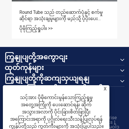
nd Tube သည် တည်ဆောက်ပုံနှင့် စက်မှု
င်ရာ အသုံးချမှုများကို မည်သို့ ပံ့ပိုးပေး
ည်း။
မိုကြည့်ရှုပါ။ >>
ကြှနျုပျတို့အကွောငျး
ထုတ်ကုန်များ
ကြှနျုပျတို့ကိုဆကျသှယျရနျ
ကြှနျုပျတို့နောကျလိုကျပါ
X
သင့်အား ပိုမိုကောင်းမွန်သောကြည့်ရှုမှု
အတွေ့အကြုံကို ပေးဆောင်ရန်၊ ဆိုက်
အသွားအလာကို ပိုင်းခြားစိတ်ဖြာပြီး
မူပိုင်ခွင့် © 2026 Tianjin Shunchen Hongye Enterprise
အကြောင်းအရာကို ပုဂ္ဂိုလ်ရေးသီးသန့်ပြုလုပ်ရန်
Management Co., Ltd. All Rights Reserved.
Links
|
ကျွန်ုပ်တို့သည် ကွတ်ကီးများကို အသုံးပြုပါသည်။
Sitemap
|
RSS
|
XML
|
ကိုယ်ရေးအချက်အလက်မူဝါဒ