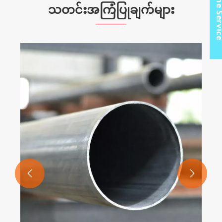
Online Ser
သတင်းအကြံပြုချက်များ
ထောင့်မှ
လမ်းညွှန်


ရွေးချယ်မ
ပိုမိုကြည့