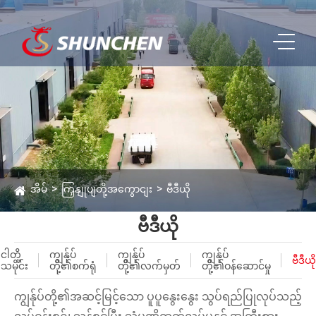
အိမ်
ကြှနျုပျတို့အကွောငျး
ဗီဒီယို
ဗီဒီယို
ငါတို့
ကျွန်ုပ်
ကျွန်ုပ်
ကျွန်ုပ်
ဗီဒီယို
သမိုင်း
တို့၏စက်ရုံ
တို့၏လက်မှတ်
တို့၏ဝန်ဆောင်မှု
ကျွန်ုပ်တို့၏အဆင့်မြင့်သော ပူပူနွေးနွေး သွပ်ရည်ပြုလုပ်သည့်