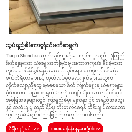
သွပ်ရည်စိမ်ကာဗွန်သံမဏိစာရွက်
Tianjin Shunchen ထုတ်လုပ်သူနှင့် ပေးသွင်းသူသည် ယုံကြည်
စိတ်ချရသော သံချေးတက်ခြင်းမှ အကာအကွယ်၊ ခိုင်ခံ့သော
လုပ်ဆောင်နိုင်စွမ်းနှင့် ဆောက်လုပ်ရေး၊ စက်မှုလုပ်ငန်းသုံး
စက်ကိရိယာများနှင့် ထုတ်လုပ်မှုပရောဂျက်များအတွက်
လိုက်လျောညီထွေဖြစ်စေသော စိတ်ကြိုက်ရွေးချယ်စရာများ
ပံ့ပိုးပေးပါသည်။ စာရွက်များကို အမျိုးမျိုးသော လုပ်ငန်းခွင်
အခြေအနေများတွင် ကြာရှည်ခံမှု၊ မျက်နှာပြင် အရည်အသွေး
နှင့် အသုံးချမှု တည်ငြိမ်မှု တိုးတက်စေရန် ထိန်းချုပ်ထားသော
သွပ်ရည်စိမ်နည်းပညာဖြင့် ထုတ်လုပ်ထားပါသည်။
ပိုမိုကြည့်ရှုပါ။ >>
စုံစမ်းမေးမြန်းရန်ပေးပို့ပါ။ >>