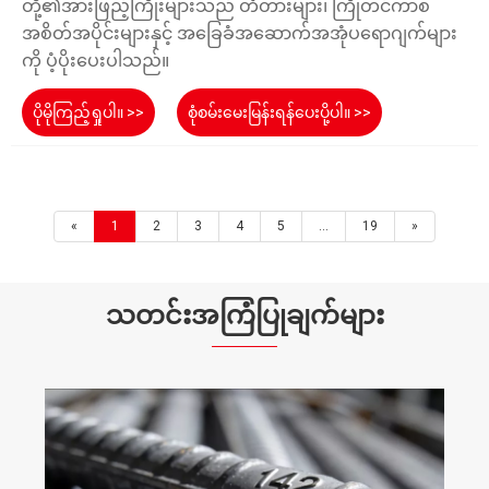
တို့၏အားဖြည့်ကြိုးများသည် တံတားများ၊ ကြိုတင်ကာစ
အစိတ်အပိုင်းများနှင့် အခြေခံအဆောက်အအုံပရောဂျက်များ
ကို ပံ့ပိုးပေးပါသည်။
ပိုမိုကြည့်ရှုပါ။ >>
စုံစမ်းမေးမြန်းရန်ပေးပို့ပါ။ >>
«
1
2
3
4
5
...
19
»
သတင်းအကြံပြုချက်များ