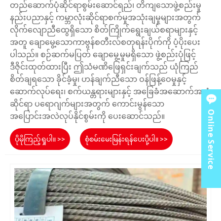
တည်ဆောက်ပုံဆိုင်ရာစွမ်းဆောင်ရည်၊ တိကျသောဖွဲ့စည်းမှု
နည်းပညာနှင့် ကမ္ဘာလုံးဆိုင်ရာစက်မှုအသုံးချမှုများအတွက်
လိုက်လျောညီထွေရှိသော စိတ်ကြိုက်ရွေးချယ်စရာများနှင့်
အတူ ချောမွေ့သောကာဗွန်စတီးလ်စတုရန်းပိုက်ကို ပံ့ပိုးပေး
ပါသည်။ စဉ်ဆက်မပြတ် ချောမွေ့မှုမရှိသော ဖွဲ့စည်းပုံဖြင့်
ဒီဇိုင်းထုတ်ထားပြီး ဤသံမဏိဖြေရှင်းချက်သည် ယုံကြည်
စိတ်ချရသော ခိုင်ခံ့မှု၊ ဟန်ချက်ညီသော ဝန်ဖြန့်ဝေမှုနှင့်
ဆောက်လုပ်ရေး၊ စက်ယန္တရားများနှင့် အခြေခံအဆောက်အအုံ
ဆိုင်ရာ ပရောဂျက်များအတွက် ကောင်းမွန်သော
Online Service
အပြောင်းအလဲလုပ်နိုင်စွမ်းကို ပေးဆောင်သည်။
ပိုမိုကြည့်ရှုပါ။ >>
စုံစမ်းမေးမြန်းရန်ပေးပို့ပါ။ >>