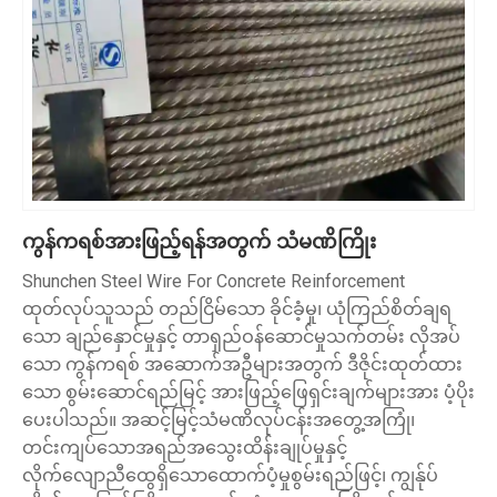
ကွန်ကရစ်အားဖြည့်ရန်အတွက် သံမဏိကြိုး
Shunchen Steel Wire For Concrete Reinforcement
ထုတ်လုပ်သူသည် တည်ငြိမ်သော ခိုင်ခံ့မှု၊ ယုံကြည်စိတ်ချရ
သော ချည်နှောင်မှုနှင့် တာရှည်ဝန်ဆောင်မှုသက်တမ်း လိုအပ်
သော ကွန်ကရစ် အဆောက်အဦများအတွက် ဒီဇိုင်းထုတ်ထား
သော စွမ်းဆောင်ရည်မြင့် အားဖြည့်ဖြေရှင်းချက်များအား ပံ့ပိုး
ပေးပါသည်။ အဆင့်မြင့်သံမဏိလုပ်ငန်းအတွေ့အကြုံ၊
တင်းကျပ်သောအရည်အသွေးထိန်းချုပ်မှုနှင့်
လိုက်လျောညီထွေရှိသောထောက်ပံ့မှုစွမ်းရည်ဖြင့်၊ ကျွန်ုပ်