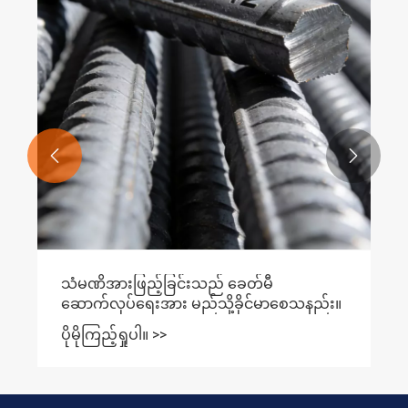


သံမဏိအားဖြည့်ခြင်းသည် ခေတ်မီ
ဆောက်လုပ်ရေးအား မည်သို့ခိုင်မာစေသနည်း။
ပိုမိုကြည့်ရှုပါ။ >>