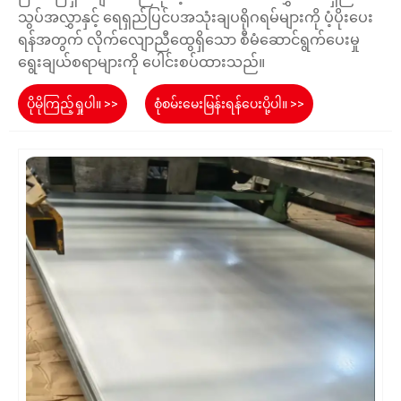
သွပ်အလွှာနှင့် ရေရှည်ပြင်ပအသုံးချပရိုဂရမ်များကို ပံ့ပိုးပေး
ရန်အတွက် လိုက်လျောညီထွေရှိသော စီမံဆောင်ရွက်ပေးမှု
ရွေးချယ်စရာများကို ပေါင်းစပ်ထားသည်။
ပိုမိုကြည့်ရှုပါ။ >>
စုံစမ်းမေးမြန်းရန်ပေးပို့ပါ။ >>