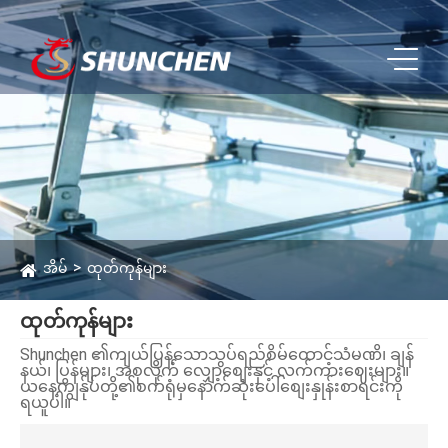
အိမ်
ထုတ်ကုန်များ
ထုတ်ကုန်များ
Shunchen ၏ကျယ်ပြန့်သောသွပ်ရည်စိမ်ထောင့်သံမဏိ၊ ချန်
နယ်၊ ပြွန်များ၊ အစုလိုက် လျှော့စျေးနှင့် လက်ကားဈေးများ။
ယနေ့ကျွန်ုပ်တို့၏စက်ရုံမှနောက်ဆုံးပေါ်စျေးနှုန်းစာရင်းကို
ရယူပါ။