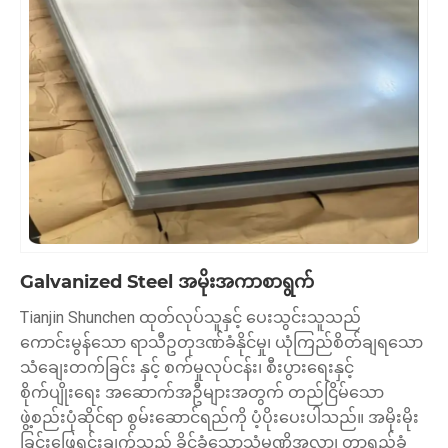
Galvanized Steel အမိုးအကာစာရွက်
Tianjin Shunchen ထုတ်လုပ်သူနှင့် ပေးသွင်းသူသည်
ကောင်းမွန်သော ရာသီဥတုဒဏ်ခံနိုင်မှု၊ ယုံကြည်စိတ်ချရသော
သံချေးတက်ခြင်း နှင့် စက်မှုလုပ်ငန်း၊ စီးပွားရေးနှင့်
စိုက်ပျိုးရေး အဆောက်အဦများအတွက် တည်ငြိမ်သော
ဖွဲ့စည်းပုံဆိုင်ရာ စွမ်းဆောင်ရည်ကို ပံ့ပိုးပေးပါသည်။ အမိုးမိုး
ခြင်းဖြေရှင်းချက်သည် ခိုင်ခံ့သောသံမဏိအလွှာ၊ တာရှည်ခံ