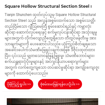
Square Hollow Structural Section Steel ၊
Tianjin Shunchen ထုတ်လုပ်သူမှ Square Hollow Structural
Section Steel သည် အလွန်အစွမ်းထက်သော အစွမ်းသတ္တိ၊
တည်ငြိမ်သော ဂျီဩမေတြီ စွမ်းဆောင်ရည်နှင့် ကမ္ဘာလုံး
ဆိုင်ရာ ဆောက်လုပ်ရေးနှင့် စက်မှုလုပ်ငန်းဆိုင်ရာ အသုံးချမှု
များအတွက် လိုက်လျောညီထွေရှိသော တီထွင်ဖန်တီးမှု အား
သာချက်များကို ပေးဆောင်ပါသည်။ ယုံကြည်စိတ်ချရသော
အခေါင်းပေါက်သံမဏိဖြေရှင်းချက်အဖြစ် ဒီဇိုင်းထုတ်ထား
ပြီး၊ ၎င်းသည် မျှတသောဝန်ဖြန့်ဖြူးမှု၊ သံမဏိဘောင်များ၊
စက်ယန္တရားပံ့ပိုးမှုများနှင့် အင်ဂျင်နီယာပရောဂျက်များ
အတွက် လက်တွေ့ကျသော တပ်ဆင်မှုဆိုင်ရာ အကျိုးကျေးဇူး
များကို ထောက်ပံ့ပေးသည်။
ပိုမိုကြည့်ရှုပါ။ >>
စုံစမ်းမေးမြန်းရန်ပေးပို့ပါ။ >>