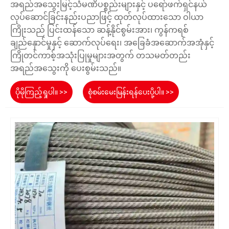
အရည်အသွေးမြင့်သံမဏိပစ္စည်းများနှင့် ပရော်ဖက်ရှင်နယ်
လုပ်ဆောင်ခြင်းနည်းပညာဖြင့် ထုတ်လုပ်ထားသော ဝါယာ
ကြိုးသည် ပြင်းထန်သော ဆန့်နိုင်စွမ်းအား၊ ကွန်ကရစ်
ချည်နှောင်မှုနှင့် ဆောက်လုပ်ရေး၊ အခြေခံအဆောက်အအုံနှင့်
ကြိုတင်ကာစ့်အသုံးပြုမှုများအတွက် တသမတ်တည်း
အရည်အသွေးကို ပေးစွမ်းသည်။
ပိုမိုကြည့်ရှုပါ။ >>
စုံစမ်းမေးမြန်းရန်ပေးပို့ပါ။ >>