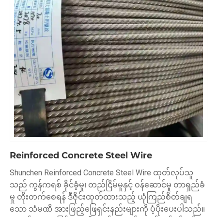
Reinforced Concrete Steel Wire
Shunchen Reinforced Concrete Steel Wire ထုတ်လုပ်သူ
သည် ကွန်ကရစ် ခိုင်ခံ့မှု၊ တည်ငြိမ်မှုနှင့် ဝန်ဆောင်မှု တာရှည်ခံ
မှု တိုးတက်စေရန် ဒီဇိုင်းထုတ်ထားသည့် ယုံကြည်စိတ်ချရ
သော သံမဏိ အားဖြည့်ဖြေရှင်းနည်းများကို ပံ့ပိုးပေးပါသည်။