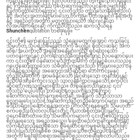
ကန့်လန့်ဖြတ်များဖြင့် ပြုလုပ်ထားသည့် တိကျသောလှိမ့်ခြင်း
နှင့် ကြိမ်နှုန်းမြင့်သော ဂဟေဆက်ခြင်းလုပ်ငန်းစဉ်များဖြင့်
ပြုလုပ်ထားသောကြောင့် ၎င်းတို့သည် တူညီသောနံရံဖွဲ့စည်းပုံ
နှင့် အတိုင်းအတာမြင့်မားသော တိကျမှု၊ ပိုက်အချင်း၊ နံရံအထူ
နှင့် အရှည်တို့အတွက် မတူကွဲပြားသော အင်ဂျင်နီယာ
လိုအပ်ချက်များနှင့် ကိုက်ညီပါသည်။ ဆက်သွယ်ရန်
Shunchen
quotation တစ်ခုရဖို့။
၎င်းတို့၏ မျက်နှာပြင်သည် သံချေးမတက်အောင် ကုသခြင်း
သို့မဟုတ် သွပ်ရည်စိမ်ခြင်းတို့ကို ခံယူပြီး စိုထိုင်းဆနှင့် အက်
ဆစ်/အယ်ကာလီ အခြေအနေများကဲ့သို့ ရှုပ်ထွေးသော
ပတ်ဝန်းကျင်နှင့် လိုက်လျောညီထွေဖြစ်အောင် လုပ်ဆောင်ပေး
ကာ ၎င်းတို့၏ ဝန်ဆောင်မှုသက်တမ်းကို တိုးမြှင့်ပေးပါသည်။
ဂဟေဆော်ထားသော သံမဏိပိုက်များသည် ကြီးမားသော ဝန်
ကိုခံနိုင်ရည်ရှိပြီး အဆောက်အဦဆိုင်ရာ ဘေးကင်းမှုနှင့်
တည်ငြိမ်မှုတို့ကို အာမခံနိုင်သော မြင့်မားသော တွန်းအားနှင့်
ဖိသိပ်မှုအားကောင်းသည့် သာလွန်ကောင်းမွန်သော စက်ပိုင်း
ဆိုင်ရာ ဂုဏ်သတ္တိများရှိသည်။ တစ်ချိန်တည်းမှာပင် ၎င်း
တို့သည် ပေါ့ပါးပြီး တပ်ဆင်ရလွယ်ကူသောကြောင့်
ဆောက်လုပ်ရေးကုန်ကျစရိတ်နှင့် အချိန်ကို သိသိသာသာ
လျှော့ချပေးသည်။ အဆောက်အဦတည်ဆောက်ပုံများ၊ အရည်
မီဒီယာများပို့ဆောင်ရန်အတွက် ပိုက်လိုင်းစနစ်များ သို့မဟုတ်
စက်ပစ္စည်းထုတ်လုပ်ခြင်းတွင် ဂီယာအစိတ်အပိုင်းများ၊
ဂဟေဆော်ထားသော သံမဏိပိုက်များကို ၎င်းတို့၏ယုံကြည်
စိတ်ချရသော အရည်အသွေး၊ ချွေတာသောကုန်ကျစရိတ်နှင့်
လိုက်လျောညီထွေရှိသော စီမံဆောင်ရွက်မှုစွမ်းရည်များဖြင့်
အသုံးပြုသည်ဖြစ်စေ အမျိုးမျိုးသောစက်မှုလုပ်ငန်းများ
အတွက် ရွေးချယ်စရာအခြေခံပစ္စည်းတစ်ခုဖြစ်လာပါသည်။