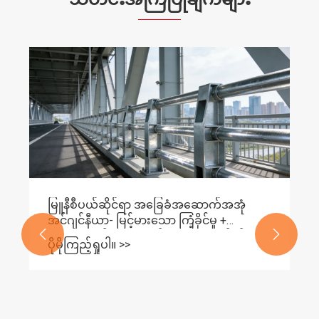
သင့်ပရောဂျက်အတွက် မှန်ကန်သော T-shaped
သံမဏိကို ဘယ်လိုရွေးချယ်မလဲ။
ပိုမိုကြည့်ရှုပါ။ >>

