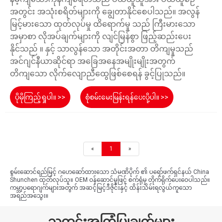
အတွင်း အသုံးစရိတ်များကို ချွေတာနိုင်စေပါသည်။ အလွန်
မြင့်မားသော ထုတ်လုပ်မှု ထိရောက်မှု သည် ကြီးမားသော
အမှာစာ လိုအပ်ချက်များကို လျင်မြန်စွာ ဖြည့်ဆည်းပေး
နိုင်သည် ။ နှင့် သာလွန်သော အတိုင်းအတာ တိကျမှုသည်
အင်ဂျင်နီယာဆိုင်ရာ အခြေအနေအမျိုးမျိုးအတွက်
တိကျသော လိုက်လျောညီထွေဖြစ်စေရန် ခွင့်ပြုသည်။
ပိုမိုကြည့်ရှုပါ။ >>
စုံစမ်းမေးမြန်းရန်ပေးပို့ပါ။ >>
«
1
»
စွမ်းဆောင်ရည်မြင့် ဂဟေဆော်ထားသော သံမဏိပိုက် ၏ ပရော်ဖက်ရှင်နယ် China
Shunchen ထုတ်လုပ်သူ။ OEM ဝန်ဆောင်မှုဖြင့် စက်ရုံမှ တိုက်ရိုက်ပေးဝေပါသည်။
ကမ္ဘာ့ပရောဂျက်များအတွက် အဆင့်မြင့်ဒီဇိုင်းနှင့် ထိန်းသိမ်းရလွယ်ကူသော
အရည်အသွေး။
သတင်းအကြံပြုချက်များ