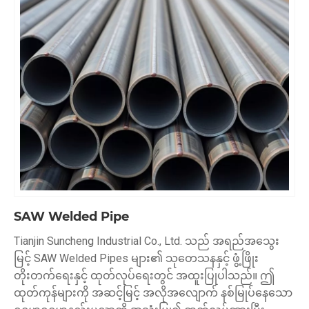
SAW Welded Pipe
Tianjin Suncheng Industrial Co., Ltd. သည် အရည်အသွေး
မြင့် SAW Welded Pipes များ၏ သုတေသနနှင့် ဖွံ့ဖြိုး
တိုးတက်ရေးနှင့် ထုတ်လုပ်ရေးတွင် အထူးပြုပါသည်။ ဤ
ထုတ်ကုန်များကို အဆင့်မြင့် အလိုအလျောက် နစ်မြုပ်နေသော