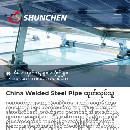
အိမ်
ထုတ်ကုန်များ
ပိုက်များ
ဂဟေဆော်ထားသော သံမဏိပိုက်
China Welded Steel Pipe ထုတ်လုပ်သူ
ဂဟေဆော်ထားသော သံမဏိပိုက်များသည် ခေတ်မီစက်မှု
လုပ်ငန်းတွင် မရှိမဖြစ်လိုအပ်သော အခြေခံပစ္စည်းအဖြစ်
ဆောက်လုပ်ရေး၊ စက်ယန္တရား၊ စွမ်းအင်နှင့် အခြားနယ်ပယ်
များတွင် အရေးပါသော အနေအထားတွင် ရှိနေပြီး ၎င်းတို့၏
စွမ်းဆောင်ရည်နှင့် ကျယ်ပြန့်စွာ အသုံးပြုနိုင်ခြင်းကြောင့်
ဖြစ်သည်။ အရည်အသွေးမြင့် သံမဏိပြားများ သို့မဟုတ်