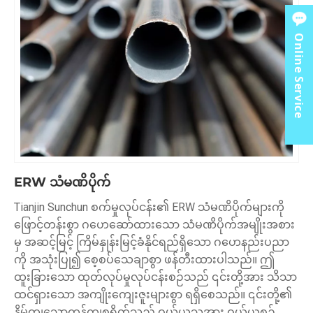
Online Service
ERW သံမဏိပိုက်
Tianjin Sunchun စက်မှုလုပ်ငန်း၏ ERW သံမဏိပိုက်များကို
ဖြောင့်တန်းစွာ ဂဟေဆော်ထားသော သံမဏိပိုက်အမျိုးအစား
မှ အဆင့်မြင့် ကြိမ်နှုန်းမြင့်ခံနိုင်ရည်ရှိသော ဂဟေနည်းပညာ
ကို အသုံးပြု၍ စေ့စပ်သေချာစွာ ဖန်တီးထားပါသည်။ ဤ
ထူးခြားသော ထုတ်လုပ်မှုလုပ်ငန်းစဉ်သည် ၎င်းတို့အား သိသာ
ထင်ရှားသော အကျိုးကျေးဇူးများစွာ ရရှိစေသည်။ ၎င်းတို့၏
နိမ့်ကျသောကုန်ကျစရိတ်သည် ဝယ်ယူသူအား ဝယ်ယူစဉ်