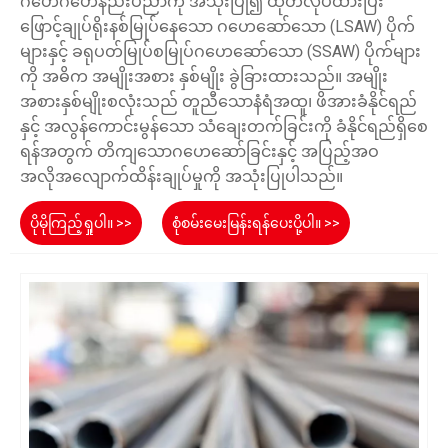
ဂဟေဂဟေနည်းပညာကို အသုံးပြု၍ ထုတ်လုပ်ထားပြီး
ဖြောင့်ချုပ်ရိုးနစ်မြုပ်နေသော ဂဟေဆော်သော (LSAW) ပိုက်
များနှင့် ခရုပတ်မြုပ်စမြုပ်ဂဟေဆော်သော (SSAW) ပိုက်များ
ကို အဓိက အမျိုးအစား နှစ်မျိုး ခွဲခြားထားသည်။ အမျိုး
အစားနှစ်မျိုးစလုံးသည် တူညီသောနံရံအထူ၊ ဖိအားခံနိုင်ရည်
နှင့် အလွန်ကောင်းမွန်သော သံချေးတက်ခြင်းကို ခံနိုင်ရည်ရှိစေ
ရန်အတွက် တိကျသောဂဟေဆော်ခြင်းနှင့် အပြည့်အဝ
အလိုအလျောက်ထိန်းချုပ်မှုကို အသုံးပြုပါသည်။
ပိုမိုကြည့်ရှုပါ။ >>
စုံစမ်းမေးမြန်းရန်ပေးပို့ပါ။ >>