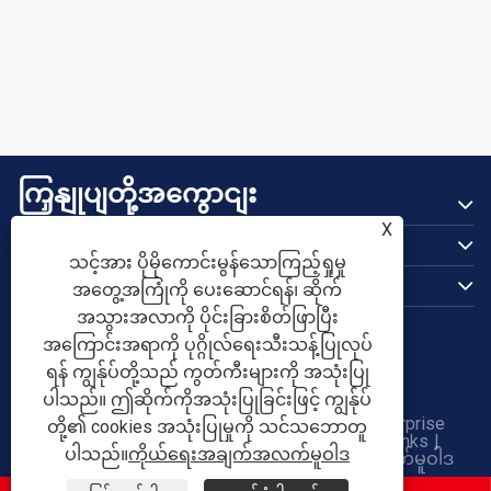
ကြှနျုပျတို့အကွောငျး
ထုတ်ကုန်များ
X
သင့်အား ပိုမိုကောင်းမွန်သောကြည့်ရှုမှု
ကြှနျုပျတို့ကိုဆကျသှယျရနျ
အတွေ့အကြုံကို ပေးဆောင်ရန်၊ ဆိုက်
ကြှနျုပျတို့နောကျလိုကျပါ
အသွားအလာကို ပိုင်းခြားစိတ်ဖြာပြီး
အကြောင်းအရာကို ပုဂ္ဂိုလ်ရေးသီးသန့်ပြုလုပ်
ရန် ကျွန်ုပ်တို့သည် ကွတ်ကီးများကို အသုံးပြု
ပါသည်။ ဤဆိုက်ကိုအသုံးပြုခြင်းဖြင့် ကျွန်ုပ်
မူပိုင်ခွင့် © 2026 Tianjin Shunchen Hongye Enterprise
တို့၏ cookies အသုံးပြုမှုကို သင်သဘောတူ
Management Co., Ltd. All Rights Reserved.
Links
|
ပါသည်။
ကိုယ်ရေးအချက်အလက်မူဝါဒ
Sitemap
|
RSS
|
XML
|
ကိုယ်ရေးအချက်အလက်မူဝါဒ