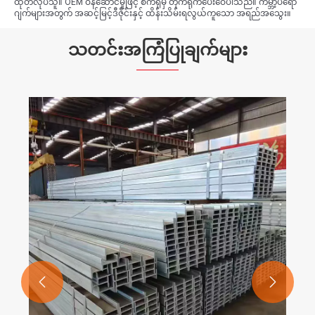
ထုတ်လုပ်သူ။ OEM ဝန်ဆောင်မှုဖြင့် စက်ရုံမှ တိုက်ရိုက်ပေးဝေပါသည်။ ကမ္ဘာ့ပရော
ဂျက်များအတွက် အဆင့်မြင့်ဒီဇိုင်းနှင့် ထိန်းသိမ်းရလွယ်ကူသော အရည်အသွေး။
သတင်းအကြံပြုချက်များ

