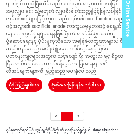
Online Service
များတွင် တူညီပြီးသိပ်သည်းသောသွပ်အလွှာတစ်ခုအဖြစ်
အပူလျှပ်ခြင်း သို့မဟုတ် လျှပ်စီးဓါတ်သတ္တုဖြင့်ပြုလုပ်ခြင်း
လုပ်ငန်းစဉ်များဖြင့် ကုသသည်။ ၎င်း၏ core function သည်
ဇင့်အလွှာ၏ sacrificial anode ကာကွယ်မှုမှတဆင့် ရေရှည်
ချေးကာကွယ်မှုရရှိစေရန်ဖြစ်ပြီး၊ ဖိအားခံနိုင်မှု၊ သယ်ယူ
ပို့ဆောင်ရေးနှင့် ပံ့ပိုးမှုကဲ့သို့သော အခြေခံလက္ခဏာများပါရှိ
သည်။ ၎င်းသည် အမျိုးမျိုးသော အိမ်တွင်းနှင့် ပြင်ပ
ပတ်ဝန်းကျင်များအတွက် သင့်လျော်ပြီး အထူးသဖြင့် စိုစွတ်
ပြီး အဆိပ်ပြင်းသော လုပ်ငန်းခွင်အခြေအနေများ၏
လိုအပ်ချက်များကို ဖြည့်ဆည်းပေးနိုင်ပါသည်။
ပိုမိုကြည့်ရှုပါ။ >>
စုံစမ်းမေးမြန်းရန်ပေးပို့ပါ။ >>
«
1
»
စွမ်းဆောင်ရည်မြင့် သွပ်ရည်စိမ်ပိုက် ၏ ပရော်ဖက်ရှင်နယ် China Shunchen