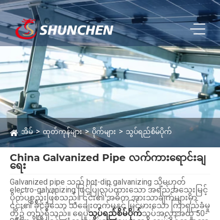
အိမ်
ထုတ်ကုန်များ
ပိုက်များ
သွပ်ရည်စိမ်ပိုက်
China Galvanized Pipe လက်ကားရောင်းချ
ရေး
Galvanized pipe သည် hot-dip galvanizing သို့မဟုတ်
electro-galvanizing ဖြင့်ပြုလုပ်ထားသော အရည်အသွေးမြင့်
ပိုက်ပစ္စည်းဖြစ်သည်။ ၎င်း၏ အဓိက အားသာချက်များမှာ
၎င်း၏ ခိုင်ခံ့သော သံချေးတက်မှုနှင့် မြင့်မားသော ကြာရှည်ခံမှု
တို့၌ တည်ရှိသည်။ ရေပူ
သွပ်ရည်စိမ်ပိုက်
သွပ်အလွှာအထူ 50-