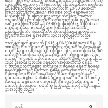
80μm ရှိပြီး ဇင့်-သံသတ္တုစပ်အလွှာမှတဆင့် လျှပ်စစ်ဓာတုကာ
ကွယ်မှုဖြင့် ဖွဲ့စည်းကာ အစိုဓာတ်နှင့် မြေဆီလွှာတိုက်စားမှုဒဏ်
ကို ခံနိုင်ရည်ရှိပြီး ဝန်ဆောင်မှုသက်တမ်း 20-30 နှစ်အထိ
ဖြစ်သည်။ Electro-galvanized pipe သည် ချောမွေ့သော
မျက်နှာပြင်ရှိပြီး ခြောက်သွေ့သောပတ်ဝန်းကျင်အတွက်
သင့်လျော်ပြီး တွက်ခြေကိုက်သည်။ ထုတ်ကုန်ပစ္စည်းများမှာ
အဓိကအားဖြင့် Q235 နှင့် Q345 များဖြစ်ပြီး တည်ငြိမ်သော
စက်ပိုင်းဆိုင်ရာဂုဏ်သတ္တိများ၊ ပြင်းထန်သောဖိအား
ခံနိုင်ရည်ရှိသော၊ ဖိအားနည်းသောအခြေအနေများမှဖိအား
မြင့်မားသောအခြေအနေများတွင်အသုံးပြုနိုင်ပါသည်။
သတ်မှတ်ချက်များသည် DN15 မှ DN300၊ နံရံအထူ 0.5 မှ 10
mm ရှိပြီး စံအလျားမှာ 6 မီတာဖြစ်သည်။ အဝိုင်း၊ စတုရန်းနှင့်
စတုဂံပြွန်များ အပါအဝင် စိတ်ကြိုက်ဖြတ်တောက်ခြင်းနှင့် စီမံ
ဆောင်ရွက်ပေးခြင်းကို ပံ့ပိုးထားသည်။ ကြိုးများ၊ grooves
များနှင့် flanges များမှတစ်ဆင့် ချိတ်ဆက်မှုဖြင့် တပ်ဆင်ခြင်း
သည် အဆင်ပြေသည်။ ပရိဘောဂအစုံအလင်ကို ရရှိနိုင်
ပါသည်။ စည်ပင်ရေနှင့် ဓာတ်ငွေ့ပေးဝေရေး၊ ရေပေးဝေရေး၊
ရေနုတ်မြောင်းနှင့် မီးကာကွယ်ရေး၊ စက်မှုအရည်သယ်ယူ
ပို့ဆောင်ရေး၊ စိုက်ပျိုးရေး ဖန်လုံအိမ်တည်ဆောက်မှုနှင့်
စွမ်းအင်သစ် photovoltaic ပံ့ပိုးမှုများ၊ အမျိုးမျိုးသောစက်မှု
လုပ်ငန်းများ၏ ဘေးကင်းမှု၊ ထိရောက်မှုနှင့် ရေရှည်စွမ်း
ဆောင်ရည်လိုအပ်ချက်များကို ဖြည့်ဆည်းရာတွင် တွင်ကျယ်
စွာအသုံးပြုသည်။