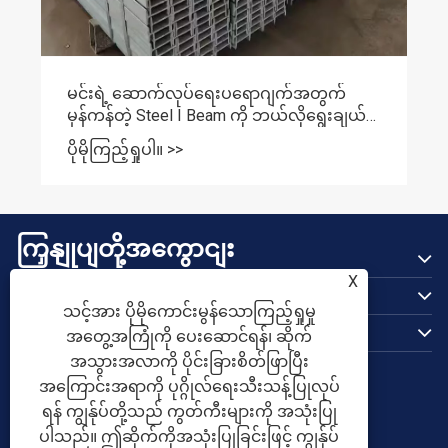
မင်းရဲ့ ဆောက်လုပ်ရေးပရောဂျက်အတွက်
မှန်ကန်တဲ့ Steel I Beam ကို ဘယ်လိုရွေးချယ်မ
လဲ။
ပိုမိုကြည့်ရှုပါ။ >>
ကြှနျုပျတို့အကွောငျး
ထုတ်ကုန်များ
X
သင့်အား ပိုမိုကောင်းမွန်သောကြည့်ရှုမှု
ကြှနျုပျတို့ကိုဆကျသှယျရနျ
အတွေ့အကြုံကို ပေးဆောင်ရန်၊ ဆိုက်
ကြှနျုပျတို့နောကျလိုကျပါ
အသွားအလာကို ပိုင်းခြားစိတ်ဖြာပြီး
အကြောင်းအရာကို ပုဂ္ဂိုလ်ရေးသီးသန့်ပြုလုပ်
ရန် ကျွန်ုပ်တို့သည် ကွတ်ကီးများကို အသုံးပြု
ပါသည်။ ဤဆိုက်ကိုအသုံးပြုခြင်းဖြင့် ကျွန်ုပ်