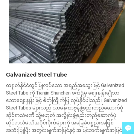
Galvanized Steel Tube
တရုတ်နိုင်ငံတွင်ပြုလုပ်သော အရည်အသွေးမြင့် Galvanized
Steel Tube ကို Tianjin Shunchen စက်ရုံမှ စျေးနှုန်းချိုသာ
သောစျေးနှုန်းဖြင့် စိတ်ကြိုက်ပြုလုပ်နိုင်ပါသည်။ Galvanized
Steel Tubes များသည် သာမန်ကာဗွန်ဖွဲ့စည်းတည်ဆောက်ပုံ
ဆိုင်ရာသံမဏိ သို့မဟုတ် အလွိုင်းဖွဲ့စည်းတည်ဆောက်ပုံ
ဆိုင်ရာသံမဏိအဝိုင်းပိုက်များကို အခြေခံပစ္စည်းအဖြစ်
အသုံးပြုပြီး အတွင်းမျက်နှာပြင်နှင့် အပြင်ဘက်မျက်နှာပြင်