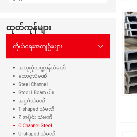
ထုတ်ကုန်များ

ကိုယ်ရေးအကျဉ်းများ
အထူးပုံသဏ္ဍာန်သံမဏိ
ထောင့်သံမဏိ
Steel Channel
Steel I Beam ပါ။
အဋ္ဌဂံသံမဏိ
T-shaped သံမဏိ
Z အပိုင်း သံမဏိ
C Channel Steel
U-shaped သံမဏိ