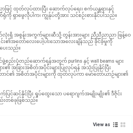
ပညာဖြင့် ထုတ်လုပ်ထားပြီး ဆောက်လုပ်ရေး၊ စက်ယန္တရားနှင့်
ု ရှာဖွေလိုပါက၊ ကျွန်ုပ်တို့အား သင်စဉ်းစားနိုင်ပါသည်။
က်လုံးရှိ အစွန်းအကွက်များဆီသို့ တွန်းအားများ ညီညီညာညာ ဖြန့်ဝေ
ါက ၎င်း၏အတော်လေးပေါ့ပါးသောအလေးချိန်သည် ခိုင်ခံ့မှုကို
့ချပေးသည်။
ည်းပုံတည်ဆောက်ရန်အတွက် purlins နှင့် wall beams များ
ား၏ အခြားအစိတ်အပိုင်းများပြုလုပ်ရန် အသုံးပြုနိုင်ပြီး
ာင်၏ အစိတ်အပိုင်းများကို ထုတ်လုပ်ကာ မော်တော်ယာဉ်များ၏
ြင်ဆင်နိုင်ပြီး ရှုပ်ထွေးသော ပရောဂျက်အမျိုးမျိုး၏ ဒီဇိုင်း
္စည်းတစ်ခုဖြစ်သည်။
View as