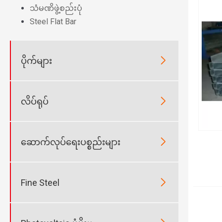
သံမဏိဖွဲ့စည်းပုံ
Steel Flat Bar

ပိုက်များ

လိပ်ရုပ်

ဆောက်လုပ်ရေးပစ္စည်းများ

Fine Steel