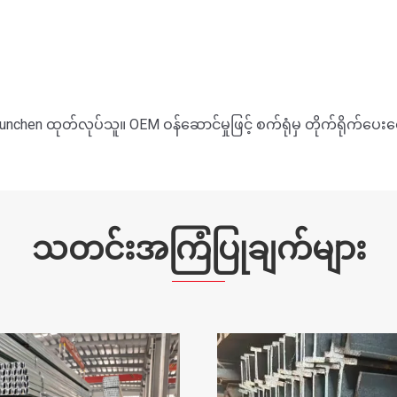
nchen ထုတ်လုပ်သူ။ OEM ဝန်ဆောင်မှုဖြင့် စက်ရုံမှ တိုက်ရိုက်ပေးဝ
သတင်းအကြံပြုချက်များ