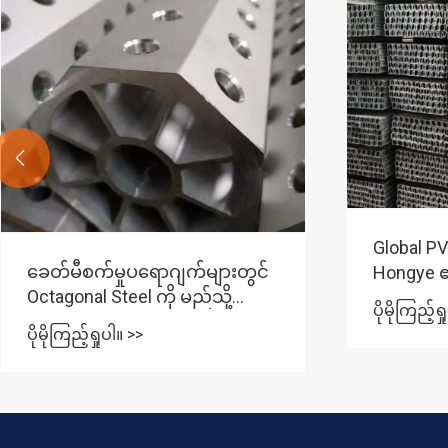

Global PV Boom- Shunchen
သင့်ပရော
Hongye ၏ High-Crosion PV
သော T-sh
Steel သည် နိုင်ငံ 30+ ကို လွှမ်းခြုံ
ပိုမိုကြည့်ရှုပါ။ >>
ဘယ်လိုရွ
ထားသည်။
ပိုမိုကြည့်ရ