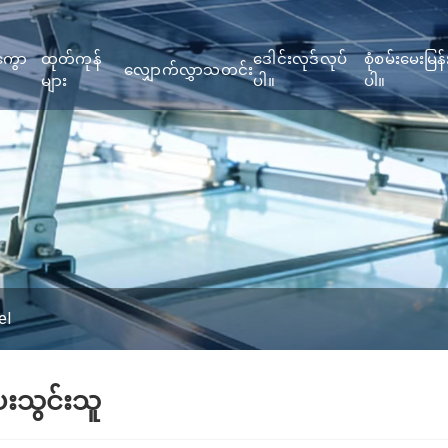
ကွော
ထုတ်ကုန်
ဒေါင်းလုဒ်လုပ်
စုံစမ်းမေးမြန်
လျှောက်လွှာ
သတင်း
များ
ပါ။
ပါ။
el
းသွင်းသူ