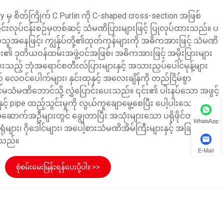
ry မှ စိတ်ကြိုက် C Purlin ကို C-shaped cross-section အဖြစ်
င်းလုပ်ငန်းစဉ်မှတစ်ဆင့် သံမဏိပြားများဖြင့် ပြုလုပ်ထားသည်။ ပ
သူအနေဖြင့်၊ ကျွန်ုပ်တို့၏ထုတ်ကုန်များကို အဓိကအားဖြင့် သံမဏိ
ား၏ ဒုတိယဝန်ထမ်းအဖွဲ့ဝင်အဖြစ်၊ အဓိကအားဖြင့် အမိုးပြားများ
ပိုးပေးသည့် ဘုံအရောင်စတီးလ်ပြားများနှင့် အသားညှပ်ပေါင်မုန့်များ
 လေဝင်ပေါက်များ၊ နှင်းထုနှင့် အလေးချိန်ကို တည်ငြိမ်စွာ
း ပင်မသံမဏိဘောင်သို့ လွှဲပြောင်းပေးသည်။ ၎င်း၏ ပါးနပ်သော အဖွင့်
 နှင့် pipe ထည့်သွင်းမှုကို လွယ်ကူချောမွေ့စေပြီး ပေါ့ပါးသော
ာက်အဦများတွင် ချွေတာပြီး အသုံးများသော ပရိုဖိုင်တစ်ခု
WhatsApp
ံများ၊ ဂိုဒေါင်များ၊ အပေါ့စားသံမဏိအိမ်ကြီးများနှင့် အခြားပရော
းသည်။
E-Mail
စုံစမ်းမေးမြန်းရန်ပေးပို့ပါ။ >>