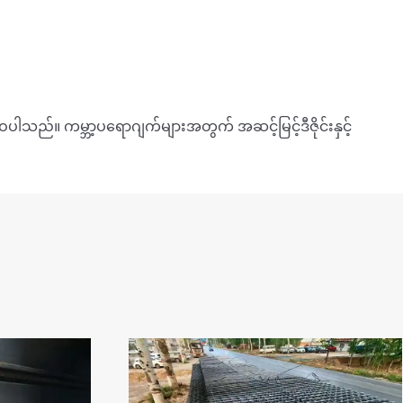
ေပါသည်။ ကမ္ဘာ့ပရောဂျက်များအတွက် အဆင့်မြင့်ဒီဇိုင်းနှင့်