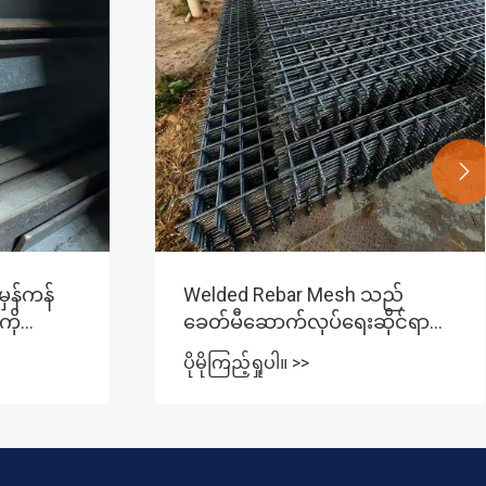

သည်
C Channel Steel သည် Structural
ိုင်ရာ
Strength ကို ပိုမိုကောင်းမွန်စေပြီး
့
Project Cost များကို လျှော့ချ
ပိုမိုကြည့်ရှုပါ။ >>
နည်း