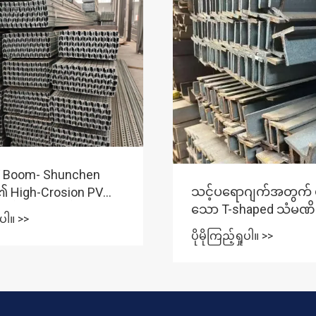
ဂျက်အတွက် မှန်ကန်
Welded Rebar Mesh 
aped သံမဏိကို
ခေတ်မီဆောက်လုပ်ရေးဆ
ေးချယ်မလဲ။
အသုံးချမှုများကို မည်သို
ှုပါ။ >>
ပိုမိုကြည့်ရှုပါ။ >>
ပြောင်းလဲစေသနည်း။