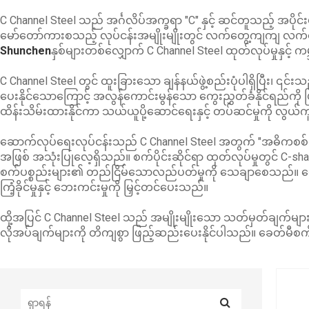
C Channel Steel သည် အင်္ဂလိပ်အက္ခရာ "C" နှင့် ဆင်တူသည့် အပိုင်
မော်တော်ကားစသည့် လုပ်ငန်းအမျိုးမျိုးတွင် လက်တွေ့ကျကျ လက်တွေ့
Shunchen
နှစ်များတစ်လျှောက် C Channel Steel ထုတ်လုပ်မှုနှင့် ကမ္
C Channel Steel တွင် ထူးခြားသော ချန်နယ်ဖွဲ့စည်းပုံပါရှိပြီး၊
ပေးနိုင်သောကြောင့် အလွန်ကောင်းမွန်သော ကွေးညွှတ်ခံနိုင်ရည်ကို 
ထိန်းသိမ်းထားနိုင်ကာ သယ်ယူပို့ဆောင်ရေးနှင့် တပ်ဆင်မှုကို လ
ဆောက်လုပ်ရေးလုပ်ငန်းသည် C Channel Steel အတွက် "အဓိကစစ်မ
အဖြစ် အသုံးပြုလေ့ရှိသည်။ စက်ပိုင်းဆိုင်ရာ ထုတ်လုပ်မှုတွင် C-sha
စက်ပစ္စည်းများ၏ တည်ငြိမ်သောလည်ပတ်မှုကို သေချာစေသည်။ မေ
ကြံ့ခိုင်မှုနှင့် ဘေးကင်းမှုကို မြှင့်တင်ပေးသည်။
ထို့အပြင် C Channel Steel သည် အမျိုးမျိုးသော သတ်မှတ်ချက်များဖြ
လိုအပ်ချက်များကို တိကျစွာ ဖြည့်ဆည်းပေးနိုင်ပါသည်။ ခေတ်မီစက်မ