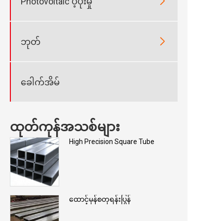

Photovoltaic ပံ့ပိုးမှု

ဘုတ်
ခေါက်အိမ်
ထုတ်ကုန်အသစ်များ
High Precision Square Tube
ထောင့်မှန်စတုရန်းပြွန်