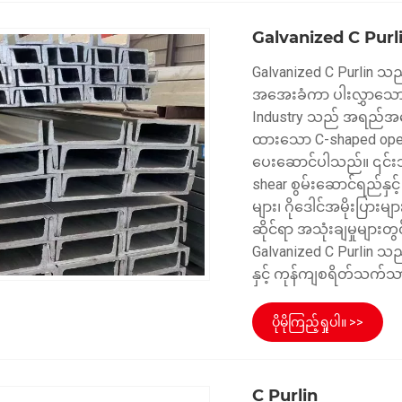
Galvanized C Purl
Galvanized C Purlin 
အအေးခံကာ ပါးလွှာသော 
Industry သည် အရည်အသွေးမ
ထားသော C-shaped open s
ပေးဆောင်ပါသည်။ ၎င်းသ
shear စွမ်းဆောင်ရည်နှင့်
များ၊ ဂိုဒေါင်အမိုးပြားမ
ဆိုင်ရာ အသုံးချမှုများ
Galvanized C Purlin သည်
နှင့် ကုန်ကျစရိတ်သက်
ပိုမိုကြည့်ရှုပါ။ >>
C Purlin