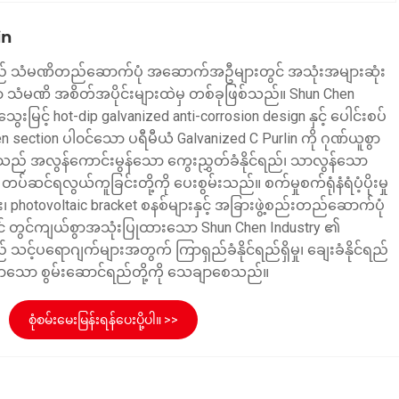
in
သည် သံမဏိတည်ဆောက်ပုံ အဆောက်အဦများတွင် အသုံးအများဆုံး
သံမဏိ အစိတ်အပိုင်းများထဲမှ တစ်ခုဖြစ်သည်။ Shun Chen
ြင့် hot-dip galvanized anti-corrosion design နှင့် ပေါင်းစပ်
ection ပါ၀င်သော ပရီမီယံ Galvanized C Purlin ကို ဂုဏ်ယူစွာ
ည် အလွန်ကောင်းမွန်သော ကွေးညွှတ်ခံနိုင်ရည်၊ သာလွန်သော
 တပ်ဆင်ရလွယ်ကူခြင်းတို့ကို ပေးစွမ်းသည်။ စက်မှုစက်ရုံနံရံပံ့ပိုးမှု
ျား၊ photovoltaic bracket စနစ်များနှင့် အခြားဖွဲ့စည်းတည်ဆောက်ပုံ
တွင် တွင်ကျယ်စွာအသုံးပြုထားသော Shun Chen Industry ၏
 သင့်ပရောဂျက်များအတွက် ကြာရှည်ခံနိုင်ရည်ရှိမှု၊ ချေးခံနိုင်ရည်
သာသော စွမ်းဆောင်ရည်တို့ကို သေချာစေသည်။
စုံစမ်းမေးမြန်းရန်ပေးပို့ပါ။ >>