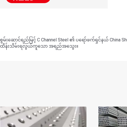
စွမ်းဆောင်ရည်မြင့် C Channel Steel ၏ ပရော်ဖက်ရှင်နယ် China Shu
ထိန်းသိမ်းရလွယ်ကူသော အရည်အသွေး။