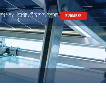
းရန်ပေးပို့
ကြှနျုပျတို့ကိုဆကျသှယျရ
BURMESE
နျ