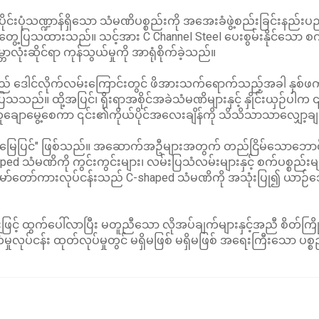
းပိုင်းပုံသဏ္ဍာန်ရှိသော သံမဏိပစ္စည်းကို အအေးခံဖွဲ့စည်းခြင်းနည်း
ပြသထားသည်။ သင့်အား C Channel Steel ပေးစွမ်းနိုင်သော စက်ရုံကိ
ဘာလုံးဆိုင်ရာ ကုန်သွယ်မှုကို အာရုံစိုက်ခဲ့သည်။
 ၎င်းသည် ဒေါင်လိုက်လမ်းကြောင်းတွင် ဖိအားသက်ရောက်သည့်အခါ နှစ်ဖ
ပြသသည်။ ထို့အပြင်၊ ရိုးရာအစိုင်အခဲသံမဏိများနှင့် နှိုင်းယှဉ်ပ
ွယ်ကူချောမွေ့စေကာ ၎င်း၏ကိုယ်ပိုင်အလေးချိန်ကို သိသိသာသာလျှော
ြေပြင်" ဖြစ်သည်။ အဆောက်အဦများအတွက် တည်ငြိမ်သောဘောင်ဖွဲ့စ
ped သံမဏိကို ကွင်းကွင်းများ၊ လမ်းပြသံလမ်းများနှင့် စက်ပစ္စည်းမျ
ာ်တော်ကားလုပ်ငန်းသည် C-shaped သံမဏိကို အသုံးပြု၍ ယာဉ်ဘေ
င့် ထွက်ပေါ်လာပြီး မတူညီသော လိုအပ်ချက်များနှင့်အညီ စိတ်ကြိုက်ပ
ှုလုပ်ငန်း ထုတ်လုပ်မှုတွင် မရှိမဖြစ် မရှိမဖြစ် အရေးကြီးသော ပစ