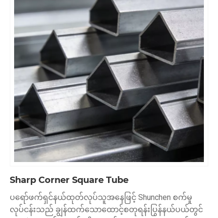
Sharp Corner Square Tube
ပရော်ဖက်ရှင်နယ်ထုတ်လုပ်သူအနေဖြင့် Shunchen စက်မှု
လုပ်ငန်းသည် ချွန်ထက်သောထောင့်စတုရန်းပြွန်နယ်ပယ်တွင်