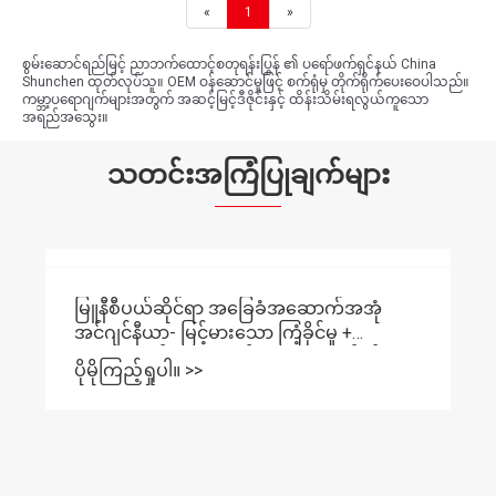
«
1
»
စွမ်းဆောင်ရည်မြင့် ညာဘက်ထောင့်စတုရန်းပြွန် ၏ ပရော်ဖက်ရှင်နယ် China
Shunchen ထုတ်လုပ်သူ။ OEM ဝန်ဆောင်မှုဖြင့် စက်ရုံမှ တိုက်ရိုက်ပေးဝေပါသည်။
ကမ္ဘာ့ပရောဂျက်များအတွက် အဆင့်မြင့်ဒီဇိုင်းနှင့် ထိန်းသိမ်းရလွယ်ကူသော
အရည်အသွေး။
သတင်းအကြံပြုချက်များ
မြူနီစီပယ်ဆိုင်ရာ အခြေခံအဆောက်အအုံ