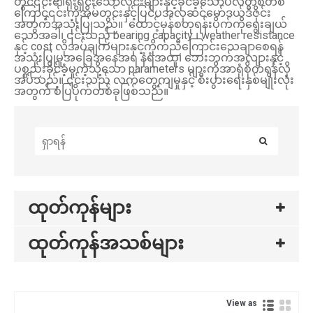
တွင်၎င်း၏ရိုးရှင်းသောလိုင်းများနှင့်ခိုင်ခံ့သောပလတ်စတစ်
ကြောင့်၎င်းကိုအိမ်တွင်းနှင့်ပြင်ပအလှဆင်မော်ဒယ်ဒီဇိုင်း
အတွက်အသုံးပြုသည်။ ထောင့်မှန်စတုရန်းပိုက်ကိုရွေးချယ်
သောအခါ၊ ၎င်းသည် bearing capacity ၊ weather resistance
နှင့် cost လိုအပ်ချက်များနှင့်ကိုက်ညီကြောင်းသေချာစေရန်
အသုံးပြုမှုအခြေအနေအရ နံရံအထူ၊ ဘေးဘက်အလျားနှင့်
ပစ္စည်းခိုင်ခံ့မှုကဲ့သို့သော parameters များကိုအာရုံစိုက်ရန်လို
အပ်သည်။ ၎င်းသည် လက်တွေ့ကျမှုနှင့် စီးပွားရေးနှစ်မျိုးလုံး
အတွက် စံပြပိုက်တစ်ခုဖြစ်သည်။
ထုတ်ကုန်များ
ထုတ်ကုန်အသစ်များ
View as