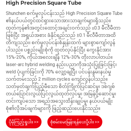
High Precision Square Tube
Shunchen စက်မှုလုပ်ငန်းသည် High Precision Square Tube
၏နယ်ပယ်တွင်ထင်ရှားသောအားသာချက်များရှိသည်။
ထုတ်ကုန်၏အတွင်းထောင့်အချင်းဝက်သည် ≤0.3 မီလီမီတာ
ဖြစ်ပြီး အရွယ်အစား ခံနိုင်ရည်သည် ±0.1 မီလီမီတာအထိ
တိကျသည်၊၊ စက်မှုလုပ်ငန်းစံနှုန်းထက် များစွာကျော်လွန်
ပါသည်။ ပစ္စည်းမျိုးစုံကို ထုတ်လုပ်နိုင်ပြီး ကွေးနိုင်အား
15%-20%, ကိုယ်အလေးချိန် 12%-30% တိုးလာပါတယ်။
laser-arc hybrid welding နည်းပညာကိုအသုံးပြုခြင်းဖြင့်၊
weld ပုံပျက်ခြင်းကို 70% လျှော့ချပြီး ပင်ပန်းနွမ်းနယ်မှု
သက်တမ်းသည် 2 million cycles ကျော်လွန်ပါသည်။
သတ်မှတ်ချက်ပြည့်မီသော စိတ်ကြိုက်ပြင်ဆင်မှု၊ ဒစ်ဂျစ်
တယ်ပြောင်းလွယ်ပြင်လွယ်ထုတ်လုပ်မှု၊ အမြန်ပို့ဆောင်မှု၊
တင်းကျပ်သော အရည်အသွေးထိန်းချုပ်မှု၊ နယ်ပယ်မျိုး
စုံ၏လိုအပ်ချက်များကို ဖြည့်ဆည်းပေးနိုင်သည်။
ပိုမိုကြည့်ရှုပါ။ >>
စုံစမ်းမေးမြန်းရန်ပေးပို့ပါ။ >>