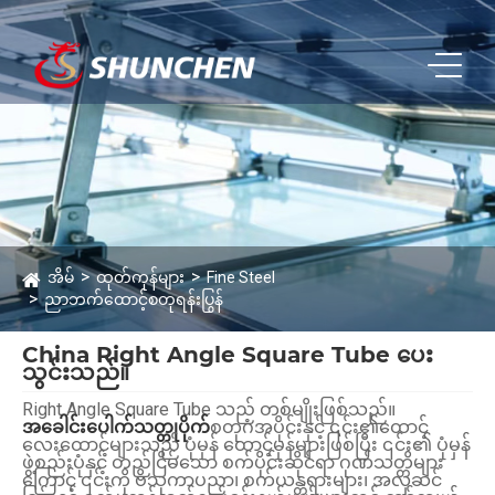
အိမ်
ထုတ်ကုန်များ
Fine Steel
ညာဘက်ထောင့်စတုရန်းပြွန်
China Right Angle Square Tube ပေး
သွင်းသည်။
Right Angle Square Tube သည် တစ်မျိုးဖြစ်သည်။
အခေါင်းပေါက်သတ္တုပိုက်
စတုဂံအပိုင်းနှင့် ၎င်း၏ထောင့်
လေးထောင့်များသည် ပုံမှန် ထောင့်မှန်များဖြစ်ပြီး ၎င်း၏ ပုံမှန်
ဖွဲ့စည်းပုံနှင့် တည်ငြိမ်သော စက်ပိုင်းဆိုင်ရာ ဂုဏ်သတ္တိများ
ကြောင့် ၎င်းကို ဗိသုကာပညာ၊ စက်ယန္တရားများ၊ အလှဆင်