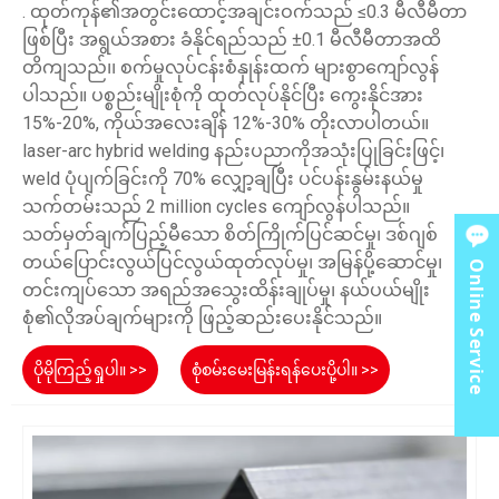
. ထုတ်ကုန်၏အတွင်းထောင့်အချင်းဝက်သည် ≤0.3 မီလီမီတာ
ဖြစ်ပြီး အရွယ်အစား ခံနိုင်ရည်သည် ±0.1 မီလီမီတာအထိ
တိကျသည်၊၊ စက်မှုလုပ်ငန်းစံနှုန်းထက် များစွာကျော်လွန်
ပါသည်။ ပစ္စည်းမျိုးစုံကို ထုတ်လုပ်နိုင်ပြီး ကွေးနိုင်အား
15%-20%, ကိုယ်အလေးချိန် 12%-30% တိုးလာပါတယ်။
laser-arc hybrid welding နည်းပညာကိုအသုံးပြုခြင်းဖြင့်၊
weld ပုံပျက်ခြင်းကို 70% လျှော့ချပြီး ပင်ပန်းနွမ်းနယ်မှု
သက်တမ်းသည် 2 million cycles ကျော်လွန်ပါသည်။
သတ်မှတ်ချက်ပြည့်မီသော စိတ်ကြိုက်ပြင်ဆင်မှု၊ ဒစ်ဂျစ်
တယ်ပြောင်းလွယ်ပြင်လွယ်ထုတ်လုပ်မှု၊ အမြန်ပို့ဆောင်မှု၊
Online Service
တင်းကျပ်သော အရည်အသွေးထိန်းချုပ်မှု၊ နယ်ပယ်မျိုး
စုံ၏လိုအပ်ချက်များကို ဖြည့်ဆည်းပေးနိုင်သည်။
ပိုမိုကြည့်ရှုပါ။ >>
စုံစမ်းမေးမြန်းရန်ပေးပို့ပါ။ >>