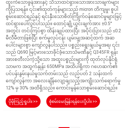
ထူးကဲသောခွန်အားနှင့် သိသာထင်ရှားသောအားသာချက်များ
ကိုပြသရန်။ ၎င်း၏ထုတ်ကုန်များသည် micron တိကျမှု၊ စူပါ
စွမ်းဆောင်ရည်နှင့် ရင်းနှီးသောစိတ်ကြိုက်ဝန်ဆောင်မှုများဖြင့်
ထင်ရှားပေါ်လွင်ပါသည်။ ထောင့်ချို့ယွင်းချက်အား ±0.5°
အတွင်း တင်းကြပ်စွာ ထိန်းချုပ်ထားပြီး အပိုင်းပြားသည် ≤0.2
မီလီမီတာဖြစ်ပြီး စက်မှုလုပ်ငန်း ပျမ်းမျှအဆင့်ထက် အဆ
ပေါင်းများစွာ ကျော်လွန်ပါသည်။ ပစ္စည်းရွေးချယ်မှုအရ၊ ၎င်း
သည် Q690 မြင့်မားသောခိုင်ခံ့သောသံမဏိနှင့် Q345FR ရုန်း
အားစတီးလ်ကဲ့သို့သော အထူးပစ္စည်းများကို ထုတ်လုပ်နိုင်ရုံ
သာမက အထွက်နှုန်း 650MPa အထိပါရှိကာ ဂဟေဆက်၏
ပင်ပန်းနွမ်းနယ်မှုသက်တမ်းသည် လည်ပတ် 2 သန်းထက်
ကျော်လွန်ကာ အလေးချိန်လျော့ချသည့်အကျိုးသက်ရောက်မှု
12% မှ 30% အထိရှိသည်။ ကောင်းမွန်သောစွမ်းဆောင်ရည်။
ပိုမိုကြည့်ရှုပါ။ >>
စုံစမ်းမေးမြန်းရန်ပေးပို့ပါ။ >>