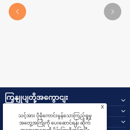
အင်ဂျင်နီယာ- မြင့်မားသော ကြံ့ခိုင်မှု +


သံချေးတက်မှု ခုခံမှု၊ ရှုပ်ထွေးသော ဝန်နှင့်
ပိုမိုကြည့်ရှုပါ။ >>
တိုက်စားမှု ပတ်ဝန်းကျင်နှင့် ကိုက်ညီမှု
ကြှနျုပျတို့အကွောငျး
ထုတ်ကုန်များ
X
သင့်အား ပိုမိုကောင်းမွန်သောကြည့်ရှုမှု
ကြှနျုပျတို့ကိုဆကျသှယျရနျ
အတွေ့အကြုံကို ပေးဆောင်ရန်၊ ဆိုက်
ကြှနျုပျတို့နောကျလိုကျပါ