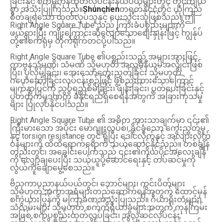
ခြင်းနှင့် စက်မှုကုန်ထုတ်လုပ်ငန်းနယ်ပယ်များတွင် တွင်ကျယ်
စွာ အသုံးပြုကြသည်။
Shunchen
တရုတ်နိုင်ငံတွင် ယုံကြည်
စိတ်ချရသော ထုတ်လုပ်သူနှင့် ပေးသွင်းသူဖြစ်သည်။ ဤ
Right Angle Square Tube သည် ကြားခံပစ္စည်းများကို
ဖယ်ရှားပြီး ကျိုးကြောင်းဆီလျော်သောစျေးနှုန်းဖြင့် ကျွန်ုပ်
တို့၏စက်ရုံမှ တိုက်ရိုက်တင်ပို့ပါသည်။
Right Angle Square Tube ၏ပစ္စည်းသည် အများအားဖြင့်
ကာဗွန်သံမဏိ၊ သံမဏိ သို့မဟုတ် အလူမီနီယမ်အလွိုင်းဖြစ်
ပြီး၊ ပူလှိမ့်ခြင်း၊ အေးသောကွေးညွှတ်ခြင်း သို့မဟုတ်
ဂဟေဆော်ခြင်းလုပ်ငန်းစဉ်ဖြင့် ဖွဲ့စည်းထားသောကြောင့်
မျက်နှာပြင်ကို သွပ်ရည်စိမ်ခြင်း၊ ဖျန်းခြင်း၊ ပွတ်ပေးခြင်းနှင့်
ပွတ်တိုက်မှုဒဏ်ကို ခံနိုင်ရည်ရှိစေရန်အတွက် အခြားကုသမှု
များ ပြုလုပ်နိုင်ပါသည်။
Right Angle Square Tube ၏ အဓိက အားသာချက်မှာ ၎င်း၏
ကြီးမားသော အပိုင်း မော်ဂျူးလပ်စ်၊ ခိုင်ခံ့သော ကွေးညွှတ်မှု
နှင့် torsion resistance တွင် ရှိပြီး ဒေါင်လိုက်နှင့် အလျားလိုက်
ဝန်များကို ထိထိရောက်ရောက် သယ်ဆောင်နိုင်သည်။ တစ်ချိန်
တည်းတွင်၊ အခေါင်းပေါက်သည် ၎င်း၏ကိုယ်ပိုင်အလေးချိန်
ကို လျှော့ချပေးပြီး သယ်ယူပို့ဆောင်ရေးနှင့် တပ်ဆင်မှုကို
လွယ်ကူချောမွေ့စေသည်။
ဗိသုကာပညာနယ်ပယ်တွင်၊ ဘောင်များ၊ ကွင်းပိတ်များ
သို့မဟုတ် အကာအရံများတည်ဆောက်ရန်အတွက် ထောင့်မှန်
စကွဲယားပြွန်ကို မကြာခဏအသုံးပြုသည်။ ဂီယာရိုးတံများ၊
သံလမ်းများ သို့မဟုတ် စက်ကိရိယာခွံများအတွက် ကုန်ကြမ်း
အဖြစ် စက်ပစ္စည်းထုတ်လုပ်ခြင်း၊ အလှဆင်လုပ်ငန်း