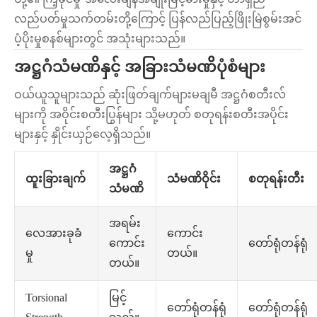
လည်ပတ်မှုသက်တမ်းတို့ကြောင့် ပြန်လည်ပြည့်ဖြိုးမြဲစွမ်းအင်
ပံ့ပိုးမှုစနစ်များတွင် အသုံးများသည်။
အဋ္ဌဂံသံမဏိနှင့် အခြားသံမဏိပုံစံများ
ဝယ်ယူသူများသည် ဆုံးဖြတ်ချက်များမချမီ အဋ္ဌဂံစတီးလ်
များကို အဝိုင်းစတီးပြွန်များ သို့မဟုတ် စတုရန်းစတီးအပိုင်း
များနှင့် နှိုင်းယှဉ်လေ့ရှိသည်။
အဋ္ဌဂံ
ထူးခြားချက်
သံမဏိဝိုင်း
စတုရန်းတီး
သံမဏိ
အရမ်း
ကောင်း
လေအားခုခံ
ကောင်း
တော်ရုံတန်ရုံ
တယ်။
မှု
တယ်။
မြင့်
Torsional
တော်ရုံတန်ရုံ
တော်ရုံတန်ရုံ