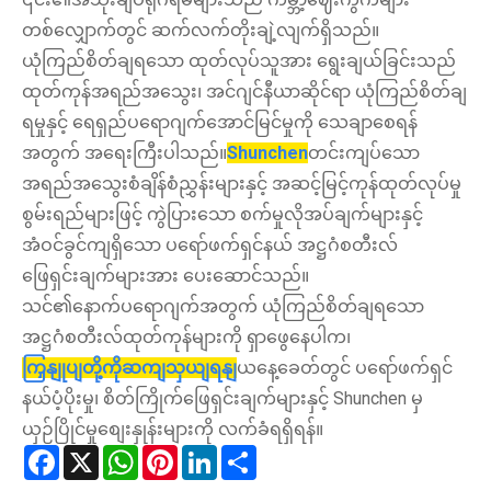
တစ်လျှောက်တွင် ဆက်လက်တိုးချဲ့လျက်ရှိသည်။
ယုံကြည်စိတ်ချရသော ထုတ်လုပ်သူအား ရွေးချယ်ခြင်းသည်
ထုတ်ကုန်အရည်အသွေး၊ အင်ဂျင်နီယာဆိုင်ရာ ယုံကြည်စိတ်ချ
ရမှုနှင့် ရေရှည်ပရောဂျက်အောင်မြင်မှုကို သေချာစေရန်
အတွက် အရေးကြီးပါသည်။
Shunchen
တင်းကျပ်သော
အရည်အသွေးစံချိန်စံညွှန်းများနှင့် အဆင့်မြင့်ကုန်ထုတ်လုပ်မှု
စွမ်းရည်များဖြင့် ကွဲပြားသော စက်မှုလိုအပ်ချက်များနှင့်
အံဝင်ခွင်ကျရှိသော ပရော်ဖက်ရှင်နယ် အဋ္ဌဂံစတီးလ်
ဖြေရှင်းချက်များအား ပေးဆောင်သည်။
သင်၏နောက်ပရောဂျက်အတွက် ယုံကြည်စိတ်ချရသော
အဋ္ဌဂံစတီးလ်ထုတ်ကုန်များကို ရှာဖွေနေပါက၊
ကြှနျုပျတို့ကိုဆကျသှယျရနျ
ယနေ့ခေတ်တွင် ပရော်ဖက်ရှင်
နယ်ပံ့ပိုးမှု၊ စိတ်ကြိုက်ဖြေရှင်းချက်များနှင့် Shunchen မှ
ယှဉ်ပြိုင်မှုစျေးနှုန်းများကို လက်ခံရရှိရန်။
Facebook
X
WhatsApp
Pinterest
LinkedIn
Share