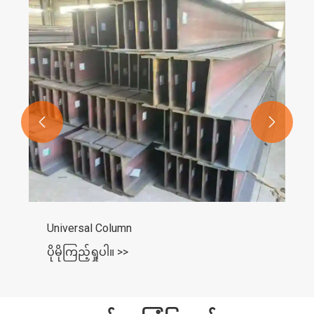
ပိုမိုကြည့်ရှုပါ။ >>

