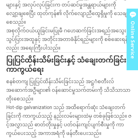
များနှင့် အလုပ်လုပ်ခြင်းက တပ်ဆင်မှုအန္တရာယ်များကို
လျှော့ချစေပြီး ထုတ်ကုန်၏ လိုက်လျောညီထွေရှိမှုကို သေချာ
စေသည်။
Online Service
အစုလိုက်ဝယ်ယူခြင်းမပြုမီ ဂဟေဆက်ခြင်းအရည်အသွေး၊
သွပ်ပြားအထူနှင့် အတိုင်းအတာခံနိုင်ရည်များကို စစ်ဆေးရန်
လည်း အရေးကြီးပါသည်။
ပြုပြင်ထိန်းသိမ်းခြင်းနှင့် သံချေးတက်ခြင်း
ကာကွယ်ရေး
စနစ်တကျ ပြုပြင်ထိန်းသိမ်းခြင်းသည် အဋ္ဌဂံစတီးလ်
အဆောက်အဦများ၏ ဝန်ဆောင်မှုသက်တမ်းကို သိသိသာသာ
တိုးစေသည်။
Hot-dip galvanization သည် အထိရောက်ဆုံး သံချေးတက်
ခြင်းကို ကာကွယ်သည့် နည်းလမ်းများထဲမှ တစ်ခုဖြစ်သည်။ ဇ
င့်အလွှာသည် ဓာတ်တိုးမှုနှင့် ပတ်ဝန်းကျင်ပျက်စီးမှုကို ကာ
ကွယ်ပေးသည့် အကာအရံကို ဖန်တီးပေးသည်။