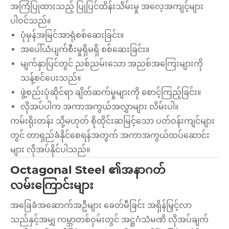
အကြံပြုထားသည့် ပြုပြင်ထိန်းသိမ်းမှု အလေ့အကျင့်များ
ပါဝင်သည်။
ပုံမှန်အမြင်အာရုံစစ်ဆေးခြင်း။
အပေါ်ယံပျက်စီးမှုရှိမရှိ စစ်ဆေးခြင်း။
မျက်နှာပြင်တွင် ညစ်ညမ်းသော အညစ်အကြေးများကို
သန့်စင်ပေးသည်။
ဖွဲ့စည်းပုံဆိုင်ရာ ချိတ်ဆက်မှုများကို စောင့်ကြည့်ခြင်း။
လိုအပ်ပါက အကာအကွယ်အလွှာများ လိမ်းပါ။
ကမ်းရိုးတန်း သို့မဟုတ် စိုထိုင်းဆမြင့်သော ပတ်ဝန်းကျင်များ
တွင် တာရှည်ခံနိုင်စေရန်အတွက် အကာအကွယ်ထပ်ဆောင်း
များ လိုအပ်နိုင်ပါသည်။
Octagonal Steel ၏အနာဂတ်
လမ်းကြောင်းများ
အခြေခံအဆောက်အဦများ ခေတ်မီခြင်း အရှိန်မြှင့်လာ
သည်နှင့်အမျှ ကမ္ဘာတစ်ဝှမ်းတွင် အဋ္ဌဂံသံမဏိ လိုအပ်ချက်