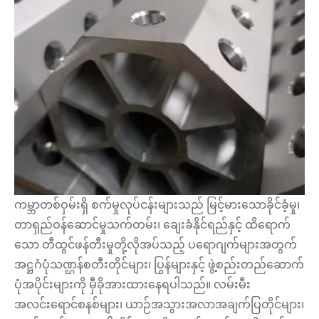
ကမ္ဘာတစ်ဝှမ်းရှိ စက်မှုလုပ်ငန်းများသည် မြင့်မားသောခိုင်ခံ့မှု၊
တာရှည်ဝန်ဆောင်မှုသက်တမ်း၊ ချေးခံနိုင်ရည်နှင့် ထိရောက်
သော တီထွင်ဖန်တီးမှုတို့လိုအပ်သည့် ပရောဂျက်များအတွက်
အဋ္ဌဂံပုံသဏ္ဌန်စတီးတိုင်များ၊ ပြွန်များနှင့် ဖွဲ့စည်းတည်ဆောက်
ပုံအပိုင်းများကို မှီခိုအားထားနေရပါသည်။ လမ်းမီး
အလင်းရောင်စနစ်များ၊ ယာဉ်အသွားအလာအချက်ပြတိုင်များ၊