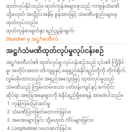
ထုတ်လုပ်နိုင်သည်။ ထုတ်ကုန်အများစုသည် ကာဗွန်သံမဏိ
သို့မဟုတ် အလွိုင်းအနိမ့် ခွန်အားမြင့် သံမဏိပစ္စည်းများမှ
ထုတ်လုပ်သည်။
ထုတ်ကုန်စာမျက်နှာ ရည်ညွှန်းချက်-
Shunchen မှ အဋ္ဌဂံစတီးလ်
အဋ္ဌဂံသံမဏိထုတ်လုပ်မှုလုပ်ငန်းစဉ်
အဋ္ဌဂံစတီးလ်၏ ထုတ်လုပ်မှု လုပ်ငန်းစဉ်သည် ၎င်း၏ ကြံ့ခိုင်
မှု၊ အတိုင်းအတာ တိကျမှုနှင့် ရေရှည်ခံနိုင်ရည်တို့ကို တိုက်ရိုက်
လွှမ်းမိုးထားသည်။ အရည်အသွေးမြင့် ထုတ်လုပ်မှုသည်
သံမဏိသည် ကြမ်းတမ်းသော ပတ်ဝန်းကျင်နှင့် စက်ပိုင်း
ဆိုင်ရာ အခြေအနေများကို ခံနိုင်ရည်ရှိစေရန် အာမခံပါသည်။
ကုန်ကြမ်းပြင်ဆင်မှု
သံမဏိပြားဖြတ်တောက်ခြင်း။
အအေးများခြင်း သို့မဟုတ် လိပ်များခြင်း။
Longitudinal ဂဟေဆက်ခြင်း။