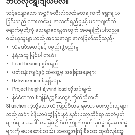
ဘယ်လိုရွေးချယ်မလဲ။
သင့်လျော်သော အဋ္ဌဂံစတီးလ်သတ်မှတ်ချက်ကို ရွေးချယ်
ခြင်းသည် ဘေးကင်းမှု၊ အသက်ရှည်မှုနှင့် ပရောဂျက်ထိ
ရောက်မှုတို့ကို သေချာစေရန်အတွက် အရေးကြီးပါသည်။
ဝယ်ယူသူများသည် အသေအချာ အကဲဖြတ်သင့်သည်-
သံမဏိအဆင့်နှင့် ပစ္စည်းဖွဲ့စည်းမှု
နံရံအထူ ဖြစ်ပါ တယ်။
Load-bearing စွမ်းရည်
ပတ်ဝန်းကျင်နှင့် ထိတွေ့မှု အခြေအနေများ
Galvanization စံနှုန်းများ
Project height နဲ့ wind load လိုအပ်ချက်
နိုင်ငံတကာ စံချိန်စံညွှန်းတွေနဲ့ ကိုက်ညီတယ်။
Shunchen ကဲ့သို့သော ယုံကြည်စိတ်ချရသော ပေးသွင်းသူများ
သည် အင်ဂျင်နီယာပုံဆွဲခြင်းနှင့် နည်းပညာဆိုင်ရာ သတ်မှတ်
ချက်များအပေါ် အခြေခံ၍ စိတ်ကြိုက်ထုတ်လုပ်မှုဝန်ဆောင်မှု
များကို ပေးဆောင်သည်။ အတွေ့အကြုံရှိသော ထုတ်လုပ်သူ