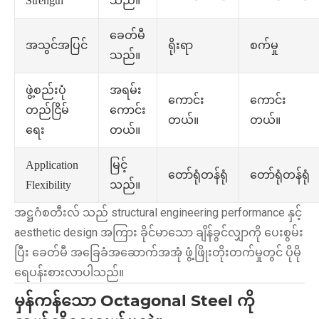
သည်။
Strength
ခေတ်မီ
ရိုးရာ
စက်မှု
အသွင်အပြင်
သည်။
အရမ်း
ဖွဲ့စည်းပုံ
ကောင်း
ကောင်း
ကောင်း
တည်ငြိမ်
တယ်။
တယ်။
တယ်။
ရေး
မြင့်
Application
တော်ရုံတန်ရုံ
တော်ရုံတန်ရုံ
သည်။
Flexibility
အဋ္ဌဂံစတီးလ် သည် structural engineering performance နှင့်
aesthetic design အကြား ခိုင်မာသော ချိန်ခွင်လျှာကို ပေးစွမ်း
ပြီး ခေတ်မီ အခြေခံအဆောက်အအုံ ဖွံ့ဖြိုးတိုးတက်မှုတွင် ပိုမို
ရေပန်းစားလာပါသည်။
မှန်ကန်သော Octagonal Steel ကို