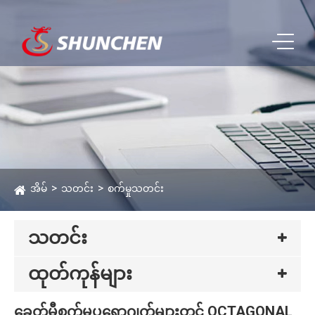
အိမ်
သတင်း
စက်မှုသတင်း
သတင်း
ထုတ်ကုန်များ
ခေတ်မီစက်မှုပရောဂျက်များတွင် OCTAGONAL