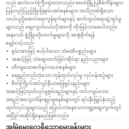
သည် ဆက်လက်ကြီးထွားလာသည်။ စမတ်မြို့ပြစီမံကိန်းများ၊
ပြန်လည်ပြည့်ဖြိုးမြဲစွမ်းအင်စနစ်များ၊ အသိဉာဏ်ရှိသော
သယ်ယူပို့ဆောင်ရေးကွန်ရက်များနှင့် ဆက်သွယ်ရေးချဲ့ထွင်မှု
များသည် စျေးကွက်ဝယ်လိုအားကို တိုးမြင့်လာစေပါသည်။
အနာဂတ် ဖွံ့ဖြိုးတိုးတက်မှုများကို အာရုံစိုက်ရန်
မျှော်လင့်သည်-
စွမ်းအားမြင့် ပေါ့ပါးသော သံမဏိပစ္စည်းများ
အဆင့်မြင့် သံချေးတက်ခြင်းဆိုင်ရာ နည်းပညာများ
တိကျသောစက်ရုပ်ဂဟေစနစ်များ
ရေရှည်တည်တံ့သော ကုန်ထုတ်လုပ်မှု လုပ်ငန်းစဉ်များ
စိတ်ကြိုက်အင်ဂျင်နီယာဖြေရှင်းနည်းများ
အဆင့်မြင့်ထုတ်လုပ်မှုစွမ်းရည်များနှင့် တင်းကျပ်သော
အရည်အသွေးထိန်းချုပ်မှုစနစ်များတွင် ရင်းနှီးမြှုပ်နှံသည့်
ထုတ်လုပ်သူများသည် ပြောင်းလဲနေသောကမ္ဘာ့စျေးကွက်တွင်
အပြိုင်အဆိုင်ရှိနေမည်ဖြစ်သည်။
အမြဲမေးလေ့ရှိသောမေးခွန်းများ