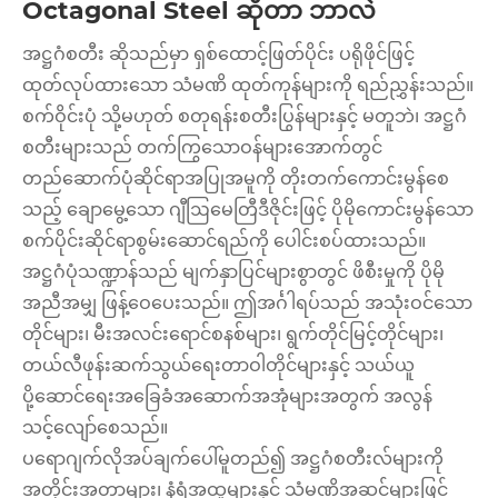
Octagonal Steel ဆိုတာ ဘာလဲ
အဋ္ဌဂံစတီး ဆိုသည်မှာ ရှစ်ထောင့်ဖြတ်ပိုင်း ပရိုဖိုင်ဖြင့်
ထုတ်လုပ်ထားသော သံမဏိ ထုတ်ကုန်များကို ရည်ညွှန်းသည်။
စက်ဝိုင်းပုံ သို့မဟုတ် စတုရန်းစတီးပြွန်များနှင့် မတူဘဲ၊ အဋ္ဌဂံ
စတီးများသည် တက်ကြွသောဝန်များအောက်တွင်
တည်ဆောက်ပုံဆိုင်ရာအပြုအမူကို တိုးတက်ကောင်းမွန်စေ
သည့် ချောမွေ့သော ဂျီဩမေတြီဒီဇိုင်းဖြင့် ပိုမိုကောင်းမွန်သော
စက်ပိုင်းဆိုင်ရာစွမ်းဆောင်ရည်ကို ပေါင်းစပ်ထားသည်။
အဋ္ဌဂံပုံသဏ္ဍာန်သည် မျက်နှာပြင်များစွာတွင် ဖိစီးမှုကို ပိုမို
အညီအမျှ ဖြန့်ဝေပေးသည်။ ဤအင်္ဂါရပ်သည် အသုံးဝင်သော
တိုင်များ၊ မီးအလင်းရောင်စနစ်များ၊ ရွက်တိုင်မြင့်တိုင်များ၊
တယ်လီဖုန်းဆက်သွယ်ရေးတာဝါတိုင်များနှင့် သယ်ယူ
ပို့ဆောင်ရေးအခြေခံအဆောက်အအုံများအတွက် အလွန်
သင့်လျော်စေသည်။
ပရောဂျက်လိုအပ်ချက်ပေါ်မူတည်၍ အဋ္ဌဂံစတီးလ်များကို
အတိုင်းအတာများ၊ နံရံအထူများနှင့် သံမဏိအဆင့်များဖြင့်