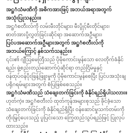
အဋ္ဌဂံသံမဏိကို အဓိကအားဖြင့် အဘယ်အရာအတွက်
အသုံးပြုသနည်း။
အဋ္ဌဂံစတီးလ်ကို လမ်းမီးတိုင်များ၊ မီးပွိုင့်မီးတိုင်များ၊
ဓာတ်အားပို့လွှတ်ခြင်းဆိုင်ရာ အဆောက်အဦများ၊
ပြင်ပအဆောက်အဦများအတွက် အဋ္ဌဂံစတီးလ်ကို
အဘယ်ကြောင့် နှစ်သက်သနည်း။
၎င်း၏ ဂျီသြမေတြီသည် ပိုမိုကောင်းမွန်သော လေတိုက်ခံနိုင်
ရည်၊ ဖွဲ့စည်းတည်ဆောက်ပုံဆိုင်ရာ တည်ငြိမ်မှုနှင့်
ဝန်ထုပ်ဝန်ပိုးဖြန့်ဖြူးမှုကို ပိုမိုကောင်းမွန်စေပြီး ပြင်ပအသုံးချ
ပရိုဂရမ်များအတွက် စံပြဖြစ်စေသည်။
အဋ္ဌဂံသံမဏိသည် သံချေးတက်ခြင်းကို ခံနိုင်ရည်ရှိပါသလား။
ဟုတ်ကဲ့။ အဋ္ဌဂံစတီးလ် ထုတ်ကုန်အများစုသည် ခိုင်ခံ့သော
သံချေးတက်ခြင်းကို ခံနိုင်ရည်ရှိပြီး ဝန်ဆောင်မှုသက်တမ်းကို
တိုးမြှင့်ပေးသည့် ပူပြင်းသော ကြွေထည်သွပ်ရည်ဖြင့် ပြုလုပ်
ထားသည်။