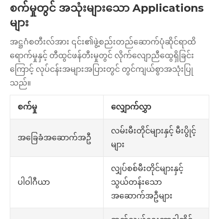
စက်မှုတွင် အသုံးများသော Applications
များ
အဋ္ဌဂံစတီးလ်အား ၎င်း၏ဖွဲ့စည်းတည်ဆောက်ပုံဆိုင်ရာထိ
ရောက်မှုနှင့် တီထွင်ဖန်တီးမှုတွင် လိုက်လျောညီထွေရှိခြင်း
ကြောင့် လုပ်ငန်းအများအပြားတွင် တွင်ကျယ်စွာအသုံးပြု
သည်။
စက်မှု
လျှောက်လွှာ
လမ်းမီးတိုင်များနှင့် မီးပွိုင့်
အခြေခံအဆောက်အဦ
များ
လျှပ်စစ်မီးတိုင်များနှင့်
သွယ်တန်းသော
ပါဝါဂီယာ
အဆောက်အဦများ