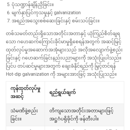
ပုံသဏ္ဍာန်ချိန်ညှိခြင်း။
မျက်နှာပြင်ကုသမှုနှင့် galvanization
အရည်အသွေးစစ်ဆေးခြင်းနှင့် စမ်းသပ်ခြင်း။
တစ်သမတ်တည်းရှိသောအတိုင်းအတာနှင့် ယုံကြည်စိတ်ချရ
သော ဂဟေဆက်ကြောင်းခိုင်မာမှုရှိစေရန်အတွက် အဆင့်မြင့်
ထုတ်လုပ်မှုအဆောက်အအုံများသည် အလိုအလျောက်ဖွဲ့စည်း
ခြင်းနှင့် ဂဟေဆက်ခြင်းနည်းပညာများကို အသုံးပြုပါသည်။
ပြင်ပ တပ်ဆင်မှုများအတွက် ချေးခံနိုင်ရည်ကို မြှင့်တင်ရန်
Hot-dip galvanization ကို အများအားဖြင့် အသုံးပြုသည်။
ကုန်ထုတ်လုပ်မှု
ရည်ရွယ်ချက်
အဆင့်
တိကျသောအတိုင်းအတာများဖြင့်
သံမဏိဖွဲ့စည်း
အဋ္ဌဂံပရိုဖိုင်ကို ဖန်တီးပါ။
ခြင်း။