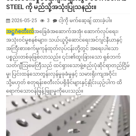
STEEL ကို မည်သို့အသုံးပြုသနည်း။
2026-05-25
3
ငါ့ကို မက်ဆေ့ချ် ထားခဲ့ပါ။
အဋ္ဌဂံစတီးလ်
အခြေခံအဆောက်အအုံ၊ ဆောက်လုပ်ရေး၊
အသုံးဝင်မှုစနစ်များ၊ သယ်ယူပို့ဆောင်ရေးအင်ဂျင်နီယာနှင့်
အကြီးစားစက်မှုကုန်ထုတ်လုပ်ငန်းတို့တွင် အရေးပါသော
ပစ္စည်းတစ်ခုဖြစ်လာသည်။ ၎င်း၏ထူးခြားသော ရှစ်ဘက်
သတ်ဂျီသြမေတြီသည် ထင်ရှားသောဖွဲ့စည်းပုံဆိုင်ရာတည်ငြိမ်
မှု၊ ပြင်းထန်သောတွန်းလှန်မှုခုခံမှုနှင့် သမားရိုးကျအဝိုင်း
သို့မဟုတ် စတုရန်းစတီးလ်ပရိုဖိုင်များနှင့်နှိုင်းယှဉ်ပါက ထိ
ရောက်သောဝန်ဖြန့်ဖြူးမှုကိုပေးသည်။