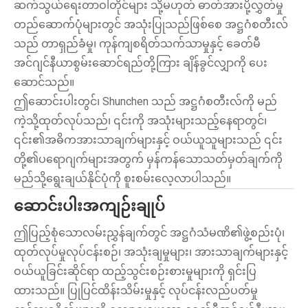
ဆက်သွယ်ရေးတာဝါတိုင်များ သို့မဟုတ် ဓာတ်အားပို့လွှတ်မှု
တည်ဆောက်ပုံများတွင် အသုံးပြုသည်ဖြစ်စေ အဋ္ဌဂံစတီးလ်
သည် တာရှည်ခံမှု၊ ကုန်ကျစရိတ်သက်သာမှုနှင့် ခေတ်မီ
အင်ဂျင်နီယာစွမ်းဆောင်ရည်တို့ကြား ချိန်ခွင်လျှာကို ပေး
ဆောင်သည်။
ဤဆောင်းပါးတွင်၊ Shunchen သည် အဋ္ဌဂံစတီးလ်ကို မည်
ကဲ့သို့ထုတ်လုပ်သည်၊ ၎င်းကို အသုံးများသည့်နေရာတွင်၊
၎င်း၏အဓိကအားသာချက်များနှင့် ဝယ်ယူသူများသည် ၎င်း
တို့၏ပရောဂျက်များအတွက် မှန်ကန်သောသတ်မှတ်ချက်ကို
မည်သို့ရွေးချယ်နိုင်ပုံကို စူးစမ်းလေ့လာပါသည်။
ဆောင်းပါးအကျဉ်းချုပ်
ဤပြည့်စုံသောလမ်းညွှန်ချက်တွင် အဋ္ဌဂံသံမဏိ၏ဖွဲ့စည်းပုံ၊
ထုတ်လုပ်မှုလုပ်ငန်းစဉ်၊ အသုံးချမှုများ၊ အားသာချက်များနှင့်
ဝယ်ယူခြင်းဆိုင်ရာ ထည့်သွင်းစဉ်းစားမှုများကို ရှင်းပြ
ထားသည်။ ပြုပြင်ထိန်းသိမ်းမှုနှင့် လုပ်ငန်းလည်ပတ်မှု