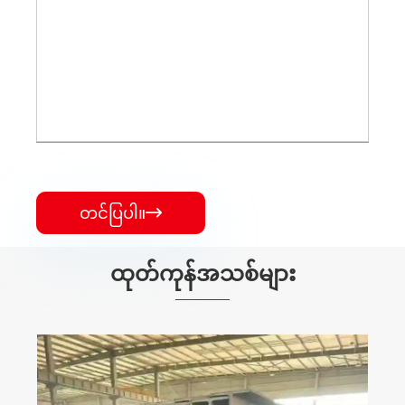
တင်ပြပါ။

ထုတ်ကုန်အသစ်များ
PV Carport Mounting စနစ်