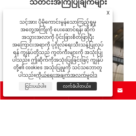
သတင်းအကြံပြုချက်များ
X
သင့်အား ပိုမိုကောင်းမွန်သောကြည့်ရှုမှု
အတွေ့အကြုံကို ပေးဆောင်ရန်၊ ဆိုက်
အသွားအလာကို ပိုင်းခြားစိတ်ဖြာပြီး
Balcony PV Bracket သည် ဆိုလာစွမ်းအင် တပ်
အကြောင်းအရာကို ပုဂ္ဂိုလ်ရေးသီးသန့်ပြုလုပ်
ဆင်မှု ထိရောက်မှုနှင့် ဘေးကင်းမှုကို မည်သို့
တိုးတက်စေသနည်း။
ရန် ကျွန်ုပ်တို့သည် ကွတ်ကီးများကို အသုံးပြု
ပိုမိုကြည့်ရှုပါ။ >>
ပါသည်။ ဤဆိုက်ကိုအသုံးပြုခြင်းဖြင့် ကျွန်ုပ်
တို့၏ cookies အသုံးပြုမှုကို သင်သဘောတူ
ပါသည်။
ကိုယ်ရေးအချက်အလက်မူဝါဒ
ငြင်းပယ်ပါ။
လက်ခံပါတယ်။





