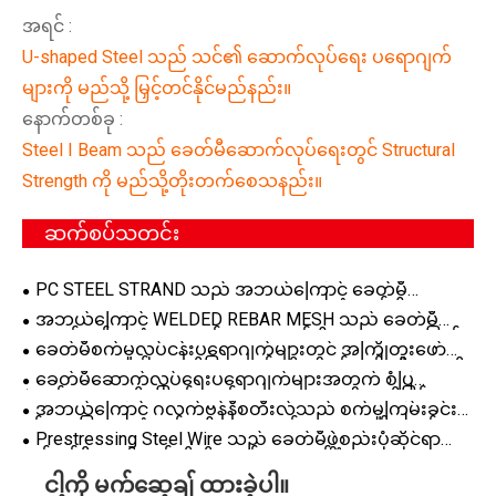
အရင် :
U-shaped Steel သည် သင်၏ ဆောက်လုပ်ရေး ပရောဂျက်
များကို မည်သို့ မြှင့်တင်နိုင်မည်နည်း။
နောက်တစ်ခု :
Steel I Beam သည် ခေတ်မီဆောက်လုပ်ရေးတွင် Structural
Strength ကို မည်သို့တိုးတက်စေသနည်း။
ဆက်စပ်သတင်း
PC STEEL STRAND သည် အဘယ်ကြောင့် ခေတ်မီ
Prestressed Concrete Applications များအတွက် ဦးစားပေး
အဘယ်ကြောင့် WELDED REBAR MESH သည် ခေတ်မီ
ရွေးချယ်မှုဖြစ်လာသနည်း။
ဆောက်လုပ်ရေးပရောဂျက်များအတွက် ဦးစားပေးအားဖြည့်
ခေတ်မီစက်မှုလုပ်ငန်းပရောဂျက်များတွင် အကြိုတူးဖော်
ဖြေရှင်းချက်ဖြစ်လာသနည်း
ထားသော ကာဗွန်သံမဏိပြားသည် ထိရောက်မှုနှင့် တိကျမှုကို
ခေတ်မီဆောက်လုပ်ရေးပရောဂျက်များအတွက် စံပြ
မည်သို့တိုးတက်စေနိုင်မည်နည်း။
ဖွဲ့စည်းပုံ သံမဏိဖြေရှင်းချက် Universal Column ကိုဖြစ်
အဘယ်ကြောင့် ဂလက်ဗန်နီစတီးလ်သည် စက်မှုကြမ်းခင်း
စေသောအရာ
နှင့် အခြေခံအဆောက်အဦ ပရောဂျက်များအတွက် စမတ်
Prestressing Steel Wire သည် ခေတ်မီဖွဲ့စည်းပုံဆိုင်ရာ
အကျဆုံးရွေးချယ်မှုဖြစ်သနည်း။
အင်ဂျင်နီယာကို မည်သို့တိုးတက်စေသနည်း။
ငါ့ကို မက်ဆေ့ချ် ထားခဲ့ပါ။