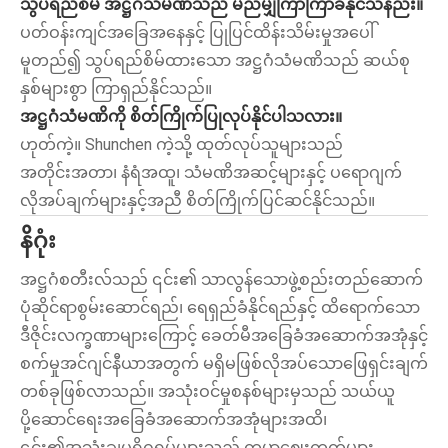
သွပ်ရည်စိမ် အဋ္ဌဂံသံမဏိသည် မည်မျှကြာကြာခံနိုင်သနည်း။
ပတ်ဝန်းကျင်အခြေအနေနှင့် ပြုပြင်ထိန်းသိမ်းမှုအပေါ်
မူတည်၍ သွပ်ရည်စိမ်ထားသော အဋ္ဌဂံသံမဏိသည် ဆယ်စု
နှစ်များစွာ ကြာရှည်နိုင်သည်။
အဋ္ဌဂံသံမဏိကို စိတ်ကြိုက်ပြုလုပ်နိုင်ပါသလား။
ဟုတ်ကဲ့။ Shunchen ကဲ့သို့ ထုတ်လုပ်သူများသည်
အတိုင်းအတာ၊ နံရံအထူ၊ သံမဏိအဆင့်များနှင့် ပရောဂျက်
လိုအပ်ချက်များနှင့်အညီ စိတ်ကြိုက်ပြင်ဆင်နိုင်သည်။
နိဂုံး
အဋ္ဌဂံစတီးလ်သည် ၎င်း၏ သာလွန်သောဖွဲ့စည်းတည်ဆောက်
ပုံဆိုင်ရာစွမ်းဆောင်ရည်၊ ရေရှည်ခံနိုင်ရည်နှင့် ထိရောက်သော
ဒီဇိုင်းလက္ခဏာများကြောင့် ခေတ်မီအခြေခံအဆောက်အအုံနှင့်
စက်မှုအင်ဂျင်နီယာအတွက် မရှိမဖြစ်လိုအပ်သောဖြေရှင်းချက်
တစ်ခုဖြစ်လာသည်။ အသုံးဝင်မှုစနစ်များမှသည် သယ်ယူ
ပို့ဆောင်ရေးအခြေခံအဆောက်အအုံများအထိ၊
၎င်း၏အသုံးချပရိုဂရမ်များသည် ကမ္ဘာ့ဈေးကွက်များ