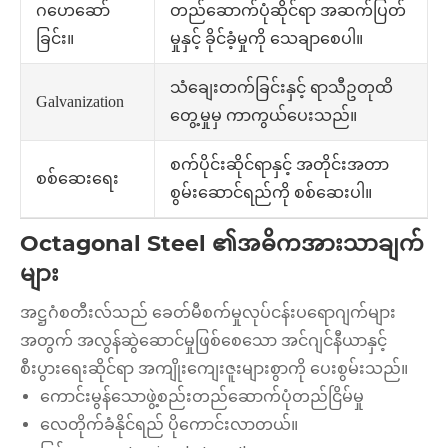
တည်ဆောက်ပုံဆိုင်ရာ အဆက်ပြတ်
ဂဟေဆော်
မှုနှင့် ခိုင်ခံ့မှုကို သေချာစေပါ။
ခြင်း။
သံချေးတက်ခြင်းနှင့် ရာသီဥတုထိ
Galvanization
တွေ့မှုမှ ကာကွယ်ပေးသည်။
စက်ပိုင်းဆိုင်ရာနှင့် အတိုင်းအတာ
စစ်ဆေးရေး
စွမ်းဆောင်ရည်ကို စစ်ဆေးပါ။
Octagonal Steel ၏အဓိကအားသာချက်
များ
အဋ္ဌဂံစတီးလ်သည် ခေတ်မီစက်မှုလုပ်ငန်းပရောဂျက်များ
အတွက် အလွန်ဆွဲဆောင်မှုဖြစ်စေသော အင်ဂျင်နီယာနှင့်
စီးပွားရေးဆိုင်ရာ အကျိုးကျေးဇူးများစွာကို ပေးစွမ်းသည်။
ကောင်းမွန်သောဖွဲ့စည်းတည်ဆောက်ပုံတည်ငြိမ်မှု
လေတိုက်ခံနိုင်ရည် ပိုကောင်းလာတယ်။