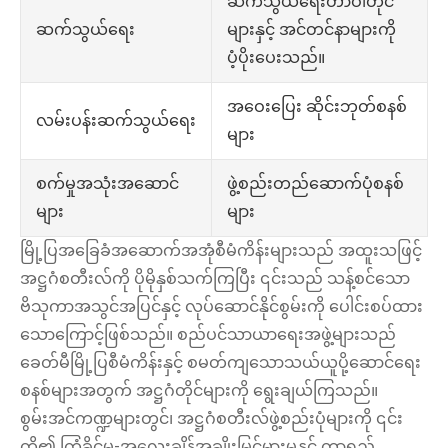
ဆက်သွယ်ရေးတာဝါတိုင်
များနှင့် အင်တင်နာများကို
ဆက်သွယ်ရေး
ပံ့ပိုးပေးသည်။
အဝေးပြေး ဆိုင်းဘုတ်စနစ်
လမ်းပန်းဆက်သွယ်ရေး
များ
ဖွဲ့စည်းတည်ဆောက်ပုံစနစ်
စက်မှုအသုံးအဆောင်
များ
များ
မြို့ပြအခြေခံအဆောက်အအုံစီမံကိန်းများသည် အထူးသဖြင့်
အဋ္ဌဂံစတီးလ်ကို ပိုမိုနှစ်သက်ကြပြီး ၎င်းသည် သန့်စင်သော
ဗိသုကာအသွင်အပြင်နှင့် လုပ်ဆောင်နိုင်စွမ်းကို ပေါင်းစပ်ထား
သောကြောင့်ဖြစ်သည်။ စည်ပင်သာယာရေးအဖွဲ့များသည်
ခေတ်မီမြို့ပြစီမံကိန်းနှင့် စမတ်ကျသောသယ်ယူပို့ဆောင်ရေး
စနစ်များအတွက် အဋ္ဌဂံတိုင်များကို ရွေးချယ်ကြသည်။
စွမ်းအင်ကဏ္ဍများတွင်၊ အဋ္ဌဂံစတီးလ်ဖွဲ့စည်းပုံများကို ၎င်း
တို့၏ ကြံ့ခိုင်မှု-အလေးချိန်အချိုးမြင့်မားမှုနှင့် တာရှည်