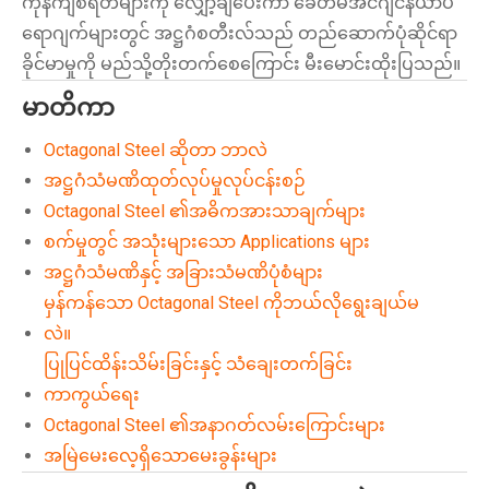
ကုန်ကျစရိတ်များကို လျှော့ချပေးကာ ခေတ်မီအင်ဂျင်နီယာပ
ရောဂျက်များတွင် အဋ္ဌဂံစတီးလ်သည် တည်ဆောက်ပုံဆိုင်ရာ
ခိုင်မာမှုကို မည်သို့တိုးတက်စေကြောင်း မီးမောင်းထိုးပြသည်။
မာတိကာ
Octagonal Steel ဆိုတာ ဘာလဲ
အဋ္ဌဂံသံမဏိထုတ်လုပ်မှုလုပ်ငန်းစဉ်
Octagonal Steel ၏အဓိကအားသာချက်များ
စက်မှုတွင် အသုံးများသော Applications များ
အဋ္ဌဂံသံမဏိနှင့် အခြားသံမဏိပုံစံများ
မှန်ကန်သော Octagonal Steel ကိုဘယ်လိုရွေးချယ်မ
လဲ။
ပြုပြင်ထိန်းသိမ်းခြင်းနှင့် သံချေးတက်ခြင်း
ကာကွယ်ရေး
Octagonal Steel ၏အနာဂတ်လမ်းကြောင်းများ
အမြဲမေးလေ့ရှိသောမေးခွန်းများ