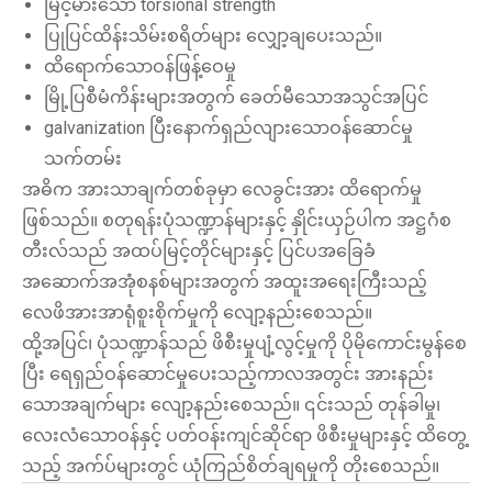
မြင့်မားသော torsional strength
ပြုပြင်ထိန်းသိမ်းစရိတ်များ လျှော့ချပေးသည်။
ထိရောက်သောဝန်ဖြန့်ဝေမှု
မြို့ပြစီမံကိန်းများအတွက် ခေတ်မီသောအသွင်အပြင်
galvanization ပြီးနောက်ရှည်လျားသောဝန်ဆောင်မှု
သက်တမ်း
အဓိက အားသာချက်တစ်ခုမှာ လေခွင်းအား ထိရောက်မှု
ဖြစ်သည်။ စတုရန်းပုံသဏ္ဍာန်များနှင့် နှိုင်းယှဉ်ပါက အဋ္ဌဂံစ
တီးလ်သည် အထပ်မြင့်တိုင်များနှင့် ပြင်ပအခြေခံ
အဆောက်အအုံစနစ်များအတွက် အထူးအရေးကြီးသည့်
လေဖိအားအာရုံစူးစိုက်မှုကို လျော့နည်းစေသည်။
ထို့အပြင်၊ ပုံသဏ္ဍာန်သည် ဖိစီးမှုပျံ့လွင့်မှုကို ပိုမိုကောင်းမွန်စေ
ပြီး ရေရှည်ဝန်ဆောင်မှုပေးသည့်ကာလအတွင်း အားနည်း
သောအချက်များ လျော့နည်းစေသည်။ ၎င်းသည် တုန်ခါမှု၊
လေးလံသောဝန်နှင့် ပတ်ဝန်းကျင်ဆိုင်ရာ ဖိစီးမှုများနှင့် ထိတွေ့
သည့် အက်ပ်များတွင် ယုံကြည်စိတ်ချရမှုကို တိုးစေသည်။