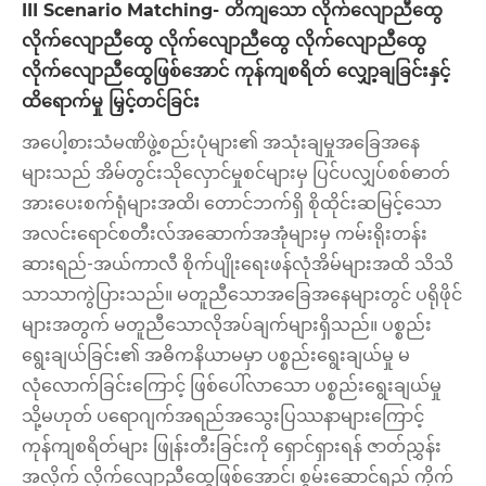
III Scenario Matching- တိကျသော လိုက်လျောညီထွေ
လိုက်လျောညီထွေ လိုက်လျောညီထွေ လိုက်လျောညီထွေ
လိုက်လျောညီထွေဖြစ်အောင် ကုန်ကျစရိတ် လျှော့ချခြင်းနှင့်
ထိရောက်မှု မြှင့်တင်ခြင်း
အပေါ့စားသံမဏိဖွဲ့စည်းပုံများ၏ အသုံးချမှုအခြေအနေ
များသည် အိမ်တွင်းသိုလှောင်မှုစင်များမှ ပြင်ပလျှပ်စစ်ဓာတ်
အားပေးစက်ရုံများအထိ၊ တောင်ဘက်ရှိ စိုထိုင်းဆမြင့်သော
အလင်းရောင်စတီးလ်အဆောက်အအုံများမှ ကမ်းရိုးတန်း
ဆားရည်-အယ်ကာလီ စိုက်ပျိုးရေးဖန်လုံအိမ်များအထိ သိသိ
သာသာကွဲပြားသည်။ မတူညီသောအခြေအနေများတွင် ပရိုဖိုင်
များအတွက် မတူညီသောလိုအပ်ချက်များရှိသည်။ ပစ္စည်း
ရွေးချယ်ခြင်း၏ အဓိကနိယာမမှာ ပစ္စည်းရွေးချယ်မှု မ
လုံလောက်ခြင်းကြောင့် ဖြစ်ပေါ်လာသော ပစ္စည်းရွေးချယ်မှု
သို့မဟုတ် ပရောဂျက်အရည်အသွေးပြဿနာများကြောင့်
ကုန်ကျစရိတ်များ ဖြုန်းတီးခြင်းကို ရှောင်ရှားရန် ဇာတ်ညွှန်း
အလိုက် လိုက်လျောညီထွေဖြစ်အောင်၊ စွမ်းဆောင်ရည် ကိုက်