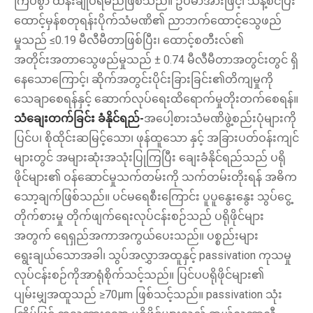
ကြပ်စွာ ထိန်းချုပ်ရမည်ဖြစ်သည်။ ဥပမာအားဖြင့်၊ သန့်စင်ပြီး
ထောင့်မှန်စတုရန်းပိုက်သံမဏိ၏ ညာဘက်ထောင့်သွေဖည်
မှုသည် ≤0.19 မီလီမီတာဖြစ်ပြီး၊ ထောင့်စတီးလ်၏
အတိုင်းအတာသွေဖည်မှုသည် ± 0.74 မီလီမီတာအတွင်းတွင် ရှိ
နေသောကြောင့်၊ ဆိုက်အတွင်းပိုင်းခြားခြင်း၏တိကျမှုကို
သေချာစေရန်နှင့် ဆောက်လုပ်ရေးထိရောက်မှုတိုးတက်စေရန်။
သံချေးတက်ခြင်း ခံနိုင်ရည်-
အပေါ့စားသံမဏိဖွဲ့စည်းပုံများကို
ပြင်ပ၊ စိုထိုင်းဆမြင့်သော၊ ဖုန်ထူသော နှင့် အခြားပတ်ဝန်းကျင်
များတွင် အများဆုံးအသုံးပြုကြပြီး ချေးခံနိုင်ရည်သည် ပရို
ဖိုင်များ၏ ဝန်ဆောင်မှုသက်တမ်းကို သက်တမ်းတိုးရန် အဓိက
သော့ချက်ဖြစ်သည်။ ပင်မရေစီးကြောင်း ပူပူနွေးနွေး သွပ်ငွေ့
တိုက်စားမှု တိုက်ဖျက်ရေးလုပ်ငန်းစဉ်သည် ပရိုဖိုင်များ
အတွက် ရေရှည်အကာအကွယ်ပေးသည်။ ပစ္စည်းများ
ရွေးချယ်သောအခါ၊ သွပ်အလွှာအထူနှင့် passivation ကုသမှု
လုပ်ငန်းစဉ်ကိုအာရုံစိုက်သင့်သည်။ ပြင်ပပရိုဖိုင်များ၏
ပျမ်းမျှအထူသည် ≥70μm ဖြစ်သင့်သည်။ passivation သုံး