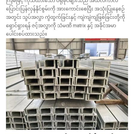
ကြိမ်ဖြင့် ကုသထားသော ပရိုဖိုင်များသည် အယ်လကာလီ
ပြောင်းပြန်လှန်နိုင်စွမ်းကို အားကောင်းစေပြီး အသုံးပြုနေစဉ်
အတွင်း သွပ်အလွှာ ကွဲထွက်ခြင်းနှင့် ကျဲကျဲကျဲဖြစ်ခြင်းတို့ကို
ရှောင်ရှားရန် ဇင့်အလွှာကို သံမဏိ matrix နှင့် အခိုင်အမာ
ပေါင်းစပ်ထားသည်။