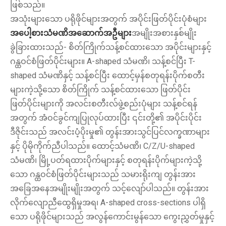
ဖြစ်သည်။
အသုံးများသော ပရိုဖိုင်များအတွက် အပိုင်းဖြတ်ပိုင်းပုံစံများ
အပေါ့စားသံမဏိအဆောက်အဦများ
အမျိုးအစားနှစ်မျိုး
ခွဲခြားထားသည်- စိတ်ကြိုက်သန့်စင်ထားသော အပိုင်းများနှင့်
ဂန္ထဝင်စံဖြတ်ပိုင်းများ။ A-shaped သံမဏိ၊ သန့်စင်ပြီး T-
shaped သံမဏိနှင့် သန့်စင်ပြီး ထောင့်မှန်စတုရန်းပိုက်စတီး
များကဲ့သို့သော စိတ်ကြိုက် သန့်စင်ထားသော ဖြတ်ပိုင်း
ဖြတ်ပိုင်းများကို အလင်းစတီးလ်ဖွဲ့စည်းပုံများ သန့်စင်ရန်
အတွက် အံဝင်ခွင်ကျပြုလုပ်ထားပြီး ၎င်းတို့၏ အပိုင်းပိုင်း
ဒီဇိုင်းသည် အလင်းပံ့ပိုးမှု၏ တွန်းအားသွင်ပြင်လက္ခဏာများ
နှင့် ပိုမိုကိုက်ညီပါသည်။ ထောင့်သံမဏိ၊ C/Z/U-shaped
သံမဏိ၊ မြို့ပတ်ရထားပိုက်များနှင့် စတုရန်းပိုက်များကဲ့သို့
သော ဂန္ထဝင်စံဖြတ်ပိုင်းများသည် သမားရိုးကျ တွန်းအား
အခြေအနေအမျိုးမျိုးအတွက် သင့်လျော်ပါသည်။ တွန်းအား
လိုက်လျောညီထွေရှိမှုအရ၊ A-shaped cross-sections ပါရှိ
သော ပရိုဖိုင်များသည် အလွန်ကောင်းမွန်သော ကွေးညွှတ်မှုနှင့်