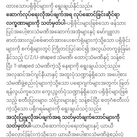
ထားသောပရိုဖိုင်များကို ရွေးချယ်နိုင်သည်။
ဆောက်လုပ်ရေးလိုအပ်ချက်အရ လုပ်ဆောင်ခြင်းဆိုင်ရာ
လက္ခဏာများကို သတ်မှတ်ပါ-
ပရိုဖိုင်းများဖြစ်သော ဖန်သား
ပြင်အပေါ့စားသံမဏိအဆောက်အအုံများနှင့် မော်ဂျူလာ
ဓာတ်အားလျှပ်စစ်ဓာတ်အားပေးစက်ရုံများကဲ့သို့သော ပရိုဖိုင်း
များကို စက်ရုံများတွင် ကြိုတင်ပြင်ဆင်၍ အလွယ်တကူခွဲခြမ်း
နိုင်သည့် C/Z/U-shaped သံမဏိ၊ ထောင့်သံမဏိနှင့် သန့်စင်
ပြီး T-shaped သံမဏိကဲ့သို့ နေရာကို ရွေးချယ်သင့်သည်။
အလှဆင်အင်ဂျင်နီယာနှင့် အထူးပုံသဏ္ဍာန်ရှိသော အပေါ့စား
သံမဏိဖွဲ့စည်းပုံများကဲ့သို့သော ပရောဂျက်များအတွက်၊ ဖြတ်
ရန်လွယ်ကူသော၊ ကွေးညွှတ်ပုံသဏ္ဍာန်ရှိသော ပရိုဖိုင်များဖြစ်
သည့် စတီးပြားများ၊ သံပြားများနှင့် သန့်စင်ပြီး စတုဂံစတီးလ်
ကဲ့သို့သော ပရိုဂရမ်များကို ရွေးချယ်သင့်သည်။
အသုံးပြုမှုလိုအပ်ချက်အရ သတ်မှတ်ချက်ဘောင်များကို
သတ်မှတ်ပါ-
ယာယီဆောက်လုပ်ရေးတဲများနှင့် ယာယီ
သိုလှောင်ခြင်းကဲ့သို့သော ယာယီအပေါ့စားသံမဏိဖွဲ့စည်းပုံ