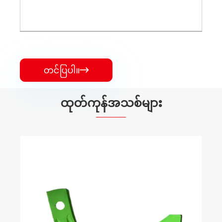
တင်ပြပါ။

ထုတ်ကုန်အသစ်များ
မြ
သံ
ပို