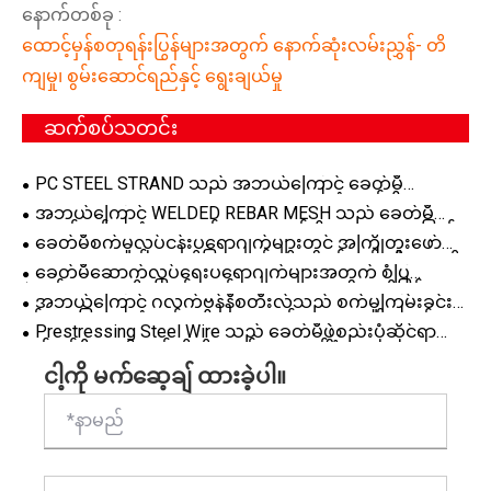
နောက်တစ်ခု :
ထောင့်မှန်စတုရန်းပြွန်များအတွက် နောက်ဆုံးလမ်းညွှန်- တိ
ကျမှု၊ စွမ်းဆောင်ရည်နှင့် ရွေးချယ်မှု
ဆက်စပ်သတင်း
PC STEEL STRAND သည် အဘယ်ကြောင့် ခေတ်မီ
Prestressed Concrete Applications များအတွက် ဦးစားပေး
အဘယ်ကြောင့် WELDED REBAR MESH သည် ခေတ်မီ
ရွေးချယ်မှုဖြစ်လာသနည်း။
ဆောက်လုပ်ရေးပရောဂျက်များအတွက် ဦးစားပေးအားဖြည့်
ခေတ်မီစက်မှုလုပ်ငန်းပရောဂျက်များတွင် အကြိုတူးဖော်
ဖြေရှင်းချက်ဖြစ်လာသနည်း
ထားသော ကာဗွန်သံမဏိပြားသည် ထိရောက်မှုနှင့် တိကျမှုကို
ခေတ်မီဆောက်လုပ်ရေးပရောဂျက်များအတွက် စံပြ
မည်သို့တိုးတက်စေနိုင်မည်နည်း။
ဖွဲ့စည်းပုံ သံမဏိဖြေရှင်းချက် Universal Column ကိုဖြစ်
အဘယ်ကြောင့် ဂလက်ဗန်နီစတီးလ်သည် စက်မှုကြမ်းခင်း
စေသောအရာ
နှင့် အခြေခံအဆောက်အဦ ပရောဂျက်များအတွက် စမတ်
Prestressing Steel Wire သည် ခေတ်မီဖွဲ့စည်းပုံဆိုင်ရာ
အကျဆုံးရွေးချယ်မှုဖြစ်သနည်း။
အင်ဂျင်နီယာကို မည်သို့တိုးတက်စေသနည်း။
ငါ့ကို မက်ဆေ့ချ် ထားခဲ့ပါ။