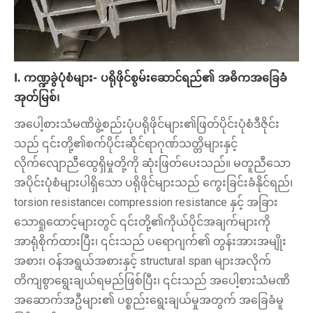
I. ကဏ္ဍခွဲပုံစံများ- ပရိုဖိုင်စွမ်းဆောင်ရည်၏ အဓိကအခြေခံ
အုတ်မြစ်၊
အပေါ့စားသံမဏိဖွဲ့စည်းပုံပရိုဖိုင်များ၏ဖြတ်ပိုင်းပုံစံဒီဇိုင်း
သည် ၎င်းတို့၏စက်ပိုင်းဆိုင်ရာဂုဏ်သတ္တိများနှင့်
လိုက်လျောညီထွေရှိမှုတို့ကို ဆုံးဖြတ်ပေးသည်။ မတူညီသော
အပိုင်းပုံစံများပါရှိသော ပရိုဖိုင်များသည် ကွေးခြင်းခံနိုင်ရည်၊
torsion resistance၊ compression resistance နှင့် အခြား
သောရှုထောင့်များတွင် ၎င်းတို့၏ကိုယ်ပိုင်အချက်များကို
အာရုံစိုက်ထားပြီး၊ ၎င်းသည် ပရောဂျက်၏ တွန်းအားအမျိုး
အစား၊ ဝန်အရွယ်အစားနှင့် structural span များအလိုက်
တိကျစွာရွေးချယ်ရမည်ဖြစ်ပြီး၊ ၎င်းသည် အပေါ့စားသံမဏိ
အဆောက်အဦများ၏ ပစ္စည်းရွေးချယ်မှုအတွက် အခြေခံမူ