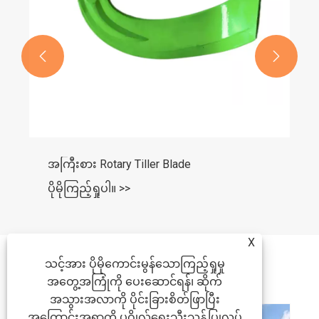


အကြီးစား Rotary Tiller Blade
ပိုမိုကြည့်ရှုပါ။ >>
X
သတင်းအကြံပြုချက်များ
သင့်အား ပိုမိုကောင်းမွန်သောကြည့်ရှုမှု
အတွေ့အကြုံကို ပေးဆောင်ရန်၊ ဆိုက်
အသွားအလာကို ပိုင်းခြားစိတ်ဖြာပြီး
အကြောင်းအရာကို ပုဂ္ဂိုလ်ရေးသီးသန့်ပြုလုပ်