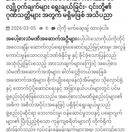
လျှို့ဝှက်ချက်များ ရွေးချယ်ခြင်း- ၎င်းတို့၏
ဂုဏ်သတ္တိများ အတွက် မရှိမဖြစ် အသိပညာ
2026-03-05
6
ငါ့ကို မက်ဆေ့ချ် ထားခဲ့ပါ။
အပေါ့စားသံမဏိအဆောက်အဦများ
ပေါ့ပါးသောကိုယ်ကိုတိုင်
အလေးချိန်၊ ဆောက်လုပ်ရေးစွမ်းဆောင်ရည်မြင့်မားမှု၊ အလွန်
ကောင်းမွန်သောငလျင်ဒဏ်ခံနိုင်မှု နှင့် ခိုင်ခံ့သောပြန်လည်
အသုံးပြုခြင်းစသည့် အားသာချက်များကြောင့် အပေါ့စား
သံမဏိအဆောက်အအုံများ၊ ဓါတ်ငွေ့ဗိုတယ်အခြေခံ
အဆောက်အအုံများ၊ စိုက်ပျိုးရေးဖန်လုံအိမ်များ၊ သိုလှောင်ရုံ
နှင့် ထောက်ပံ့ပို့ဆောင်ရေးနှင့် အခြားနယ်ပယ်များတွင် ပင်မ
ဖွဲ့စည်းပုံပုံစံဖြစ်လာသည်။ အပေါ့စားသံမဏိဖွဲ့စည်းပုံများ၏
အဓိက အစိတ်အပိုင်းအနေဖြင့် ပရိုဖိုင်ရွေးချယ်မှုသည်
ဖွဲ့စည်းပုံဆိုင်ရာ ဘေးကင်းမှု၊ ဝန်ဆောင်မှုဘဝနှင့် ပရောဂျက်
များ၏ ပြီးပြည့်စုံသော ကုန်ကျစရိတ်များကို တိုက်ရိုက်
ဆုံးဖြတ်သည်။ လုပ်ငန်းခန့်မှန်းချက်များအရ၊ သင့်လျော်သော