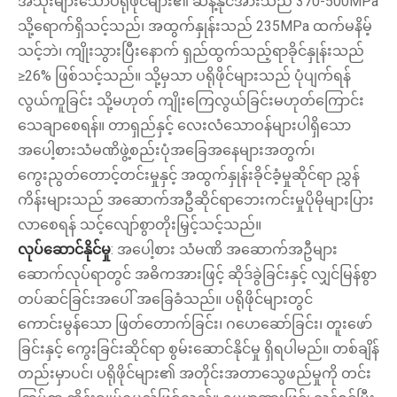
အသုံးများသောပရိုဖိုင်များ၏ ဆန့်နိုင်အားသည် 370-500MPa
သို့ရောက်ရှိသင့်သည်၊ အထွက်နှုန်းသည် 235MPa ထက်မနိမ့်
သင့်ဘဲ၊ ကျိုးသွားပြီးနောက် ရှည်ထွက်သည့်ရာခိုင်နှုန်းသည်
≥26% ဖြစ်သင့်သည်။ သို့မှသာ ပရိုဖိုင်များသည် ပုံပျက်ရန်
လွယ်ကူခြင်း သို့မဟုတ် ကျိုးကြေလွယ်ခြင်းမဟုတ်ကြောင်း
သေချာစေရန်။ တာရှည်နှင့် လေးလံသောဝန်များပါရှိသော
အပေါ့စားသံမဏိဖွဲ့စည်းပုံအခြေအနေများအတွက်၊
ကွေးညွတ်တောင့်တင်းမှုနှင့် အထွက်နှုန်းခိုင်ခံ့မှုဆိုင်ရာ ညွှန်
ကိန်းများသည် အဆောက်အဦဆိုင်ရာဘေးကင်းမှုပိုမိုများပြား
လာစေရန် သင့်လျော်စွာတိုးမြှင့်သင့်သည်။
လုပ်ဆောင်နိုင်မှု
: အပေါ့စား သံမဏိ အဆောက်အဦများ
ဆောက်လုပ်ရာတွင် အဓိကအားဖြင့် ဆိုဒ်ခွဲခြင်းနှင့် လျှင်မြန်စွာ
တပ်ဆင်ခြင်းအပေါ် အခြေခံသည်။ ပရိုဖိုင်များတွင်
ကောင်းမွန်သော ဖြတ်တောက်ခြင်း၊ ဂဟေဆော်ခြင်း၊ တူးဖော်
ခြင်းနှင့် ကွေးခြင်းဆိုင်ရာ စွမ်းဆောင်နိုင်မှု ရှိရပါမည်။ တစ်ချိန်
တည်းမှာပင်၊ ပရိုဖိုင်များ၏ အတိုင်းအတာသွေဖည်မှုကို တင်း