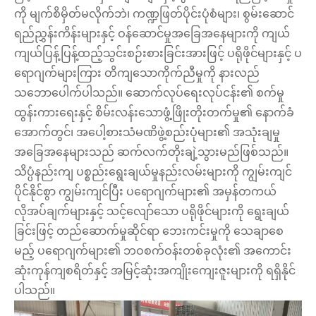
ကို မျက်စိမှိတ်မလိုက်ဘဲ၊ ကဏ္ဍဖြတ်ပိုင်းပုံစံများ၊ စွမ်းဆောင်
ရည်ညွှန်းကိန်းများနှင့် ဝန်ဆောင်မှုအခြေအနေများကို ကျယ်
ကျယ်ပြန့်ပြန့်ထည့်သွင်းစဉ်းစားခြင်းအားဖြင့် ပရိုဖိုင်များနှင့် ပ
ရောဂျက်များကြား တိကျသောကိုက်ညီမှုကို နားလည်
သဘောပေါက်ပါသည်။ ဆောက်လုပ်ရေးလုပ်ငန်း၏ စက်မှု
ထွန်းကားရေးနှင့် စိမ်းလန်းသောဖွံ့ဖြိုးတိုးတက်မှု၏ နောက်ခံ
အောက်တွင်၊ အပေါ့စားသံမဏိဖွဲ့စည်းပုံများ၏ အသုံးချမှု
အခြေအနေများသည် ဆက်လက်တိုးချဲ့သွားမည်ဖြစ်သည်။
သိပ္ပံနည်းကျ ပစ္စည်းရွေးချယ်မှုနည်းလမ်းများကို ကျွမ်းကျင်
ပိုင်နိုင်စွာ ကျွမ်းကျင်ပြီး ပရောဂျက်များ၏ အမှန်တကယ်
လိုအပ်ချက်များနှင့် သင့်လျော်သော ပရိုဖိုင်များကို ရွေးချယ်
ခြင်းဖြင့် တည်ဆောက်မှုဆိုင်ရာ ဘေးကင်းမှုကို သေချာစေ
မည့် ပရောဂျက်များ၏ ဘဝစက်ဝန်းတစ်ခုလုံး၏ အကောင်း
ဆုံးကုန်ကျစရိတ်နှင့် အမြင့်ဆုံးအကျိုးကျေးဇူးများကို ရရှိနိုင်
ပါသည်။