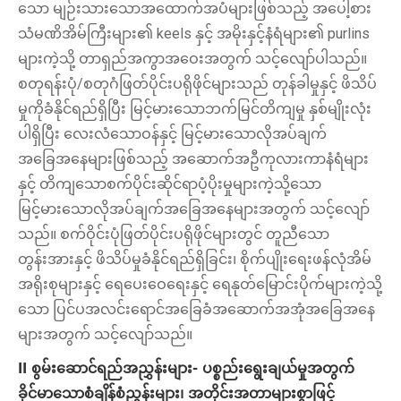
သော မျဉ်းသားသောအထောက်အပံများဖြစ်သည့် အပေါ့စား
သံမဏိအိမ်ကြီးများ၏ keels နှင့် အမိုးနှင့်နံရံများ၏ purlins
များကဲ့သို့ တာရှည်အကွာအဝေးအတွက် သင့်လျော်ပါသည်။
စတုရန်းပုံ/စတုဂံဖြတ်ပိုင်းပရိုဖိုင်များသည် တုန်ခါမှုနှင့် ဖိသိပ်
မှုကိုခံနိုင်ရည်ရှိပြီး မြင့်မားသောဘက်မြင်တိကျမှု နှစ်မျိုးလုံး
ပါရှိပြီး လေးလံသောဝန်နှင့် မြင့်မားသောလိုအပ်ချက်
အခြေအနေများဖြစ်သည့် အဆောက်အဦကုလားကာနံရံများ
နှင့် တိကျသောစက်ပိုင်းဆိုင်ရာပံ့ပိုးမှုများကဲ့သို့သော
မြင့်မားသောလိုအပ်ချက်အခြေအနေများအတွက် သင့်လျော်
သည်။ စက်ဝိုင်းပုံဖြတ်ပိုင်းပရိုဖိုင်များတွင် တူညီသော
တွန်းအားနှင့် ဖိသိပ်မှုခံနိုင်ရည်ရှိခြင်း၊ စိုက်ပျိုးရေးဖန်လုံအိမ်
အရိုးစုများနှင့် ရေပေးဝေရေးနှင့် ရေနုတ်မြောင်းပိုက်များကဲ့သို့
သော ပြင်ပအလင်းရောင်အခြေခံအဆောက်အအုံအခြေအနေ
များအတွက် သင့်လျော်သည်။
II စွမ်းဆောင်ရည်အညွှန်းများ- ပစ္စည်းရွေးချယ်မှုအတွက်
ခိုင်မာသောစံချိန်စံညွှန်းများ၊ အတိုင်းအတာများစွာဖြင့်