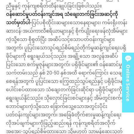
ညီမှုနှင့် ကုန်ကျစရိတ်ထိန်းချုပ်ခြင်းဖြစ်ပါသည်။
ဝန်ဆောင်မှုပတ်ဝန်းကျင်အရ သံချေးတက်ခြင်းအဆင့်ကို
သတ်မှတ်ပါ-
ပြင်ပစိုထိုင်းဆများသောနေရာများ၊ ကမ်းရိုးတန်း
ဆားငန်-အယ်ကာလီဧရိယာများနှင့် စိုက်ပျိုးရေးဖန်လုံအိမ်များ
ကဲ့သို့သော စိုစွတ်ပြီး အဆိပ်သင့်သောပတ်ဝန်းကျင်များ
အတွက်၊ ပူပြင်းသောသွပ်ရည်စိမ်ရည်တိုက်မှုဆန့်ကျင်ရေးပရို
ဖိုင်များကို ရွေးချယ်သင့်သည်။ အချို့သော အလွန်အဆိပ်
ပြင်းသော စက်မှုဇုန်များအတွက်၊ ပရိုဖိုင်များ၏ ဝန်ဆောင်မှု
Online Service
သက်တမ်းသည် နှစ် 20-50 နှစ်အထိ ရောက်ကြောင်း သေချာ
စေရန်အတွက် ပူပြင်းသော ကြွေထည်သွပ်ရည်နှင့် ပရိုဖိုင်းများ
ပေါင်းစပ်ထားသော သံချေးတက်ခြင်းဆိုင်ရာ ပရိုဖိုင်များကို
ရွေးချယ်နိုင်သည်။ သိုလှောင်ခြင်းစင်များနှင့် အိမ်တွင်းစက်မှု
ဘောင်များကဲ့သို့သော ခြောက်သွေ့သောအတွင်းပိုင်း
ပတ်ဝန်းကျင်များအတွက်၊ အခြေခံတိုက်စားမှုဆန့်ကျင်ရေး
လိုအပ်ချက်များကိုဖြည့်ဆည်းရန် ကုန်ကျစရိတ်အလိုက်
အအေး-သွပ်ရည်စိမ်ထားသော သို့မဟုတ် သာမန်ဆေးသုတ်