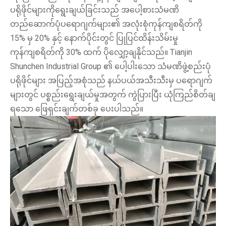
ပရိုဖိုင်များကိုရွေးချယ်ခြင်းသည် အပေါ့စားသံမဏိ
တည်ဆောက်ပုံပရောဂျက်များ၏ အလုံးစုံကုန်ကျစရိတ်ကို
15% မှ 20% နှင့် နောက်ပိုင်းတွင် ပြုပြင်ထိန်းသိမ်းမှု
ကုန်ကျစရိတ်ကို 30% ထက် ပိုလျှော့ချနိုင်သည်။ Tianjin
Shunchen Industrial Group ၏ ပေါ့ပါးသော သံမဏိဖွဲ့စည်းပုံ
ပရိုဖိုင်များ အပြည့်အစုံသည် နယ်ပယ်အသီးသီးမှ ပရောဂျက်
များတွင် ပစ္စည်းရွေးချယ်မှုအတွက် ကွဲပြားပြီး ယုံကြည်စိတ်ချ
ရသော ဖြေရှင်းချက်တစ်ခု ပေးပါသည်။