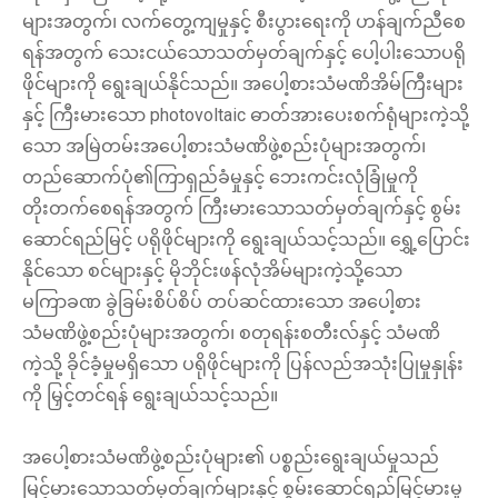
များအတွက်၊ လက်တွေ့ကျမှုနှင့် စီးပွားရေးကို ဟန်ချက်ညီစေ
ရန်အတွက် သေးငယ်သောသတ်မှတ်ချက်နှင့် ပေါ့ပါးသောပရို
ဖိုင်များကို ရွေးချယ်နိုင်သည်။ အပေါ့စားသံမဏိအိမ်ကြီးများ
နှင့် ကြီးမားသော photovoltaic ဓာတ်အားပေးစက်ရုံများကဲ့သို့
သော အမြဲတမ်းအပေါ့စားသံမဏိဖွဲ့စည်းပုံများအတွက်၊
တည်ဆောက်ပုံ၏ကြာရှည်ခံမှုနှင့် ဘေးကင်းလုံခြုံမှုကို
တိုးတက်စေရန်အတွက် ကြီးမားသောသတ်မှတ်ချက်နှင့် စွမ်း
ဆောင်ရည်မြင့် ပရိုဖိုင်များကို ရွေးချယ်သင့်သည်။ ရွှေ့ပြောင်း
နိုင်သော စင်များနှင့် မိုဘိုင်းဖန်လုံအိမ်များကဲ့သို့သော
မကြာခဏ ခွဲခြမ်းစိပ်စိပ် တပ်ဆင်ထားသော အပေါ့စား
သံမဏိဖွဲ့စည်းပုံများအတွက်၊ စတုရန်းစတီးလ်နှင့် သံမဏိ
ကဲ့သို့ ခိုင်ခံ့မှုမရှိသော ပရိုဖိုင်များကို ပြန်လည်အသုံးပြုမှုနှုန်း
ကို မြှင့်တင်ရန် ရွေးချယ်သင့်သည်။
အပေါ့စားသံမဏိဖွဲ့စည်းပုံများ၏ ပစ္စည်းရွေးချယ်မှုသည်
မြင့်မားသောသတ်မှတ်ချက်များနှင့် စွမ်းဆောင်ရည်မြင့်မားမှု