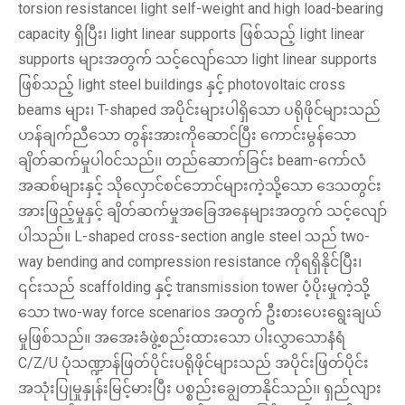
torsion resistance၊ light self-weight and high load-bearing
capacity ရှိပြီး၊ light linear supports ဖြစ်သည့် light linear
supports များအတွက် သင့်လျော်သော light linear supports
ဖြစ်သည့် light steel buildings နှင့် photovoltaic cross
beams များ၊ T-shaped အပိုင်းများပါရှိသော ပရိုဖိုင်များသည်
ဟန်ချက်ညီသော တွန်းအားကိုဆောင်ပြီး ကောင်းမွန်သော
ချိတ်ဆက်မှုပါ၀င်သည်၊၊ တည်ဆောက်ခြင်း beam-ကော်လံ
အဆစ်များနှင့် သိုလှောင်စင်ဘောင်များကဲ့သို့သော ဒေသတွင်း
အားဖြည့်မှုနှင့် ချိတ်ဆက်မှုအခြေအနေများအတွက် သင့်လျော်
ပါသည်။ L-shaped cross-section angle steel သည် two-
way bending and compression resistance ကိုရရှိနိုင်ပြီး၊
၎င်းသည် scaffolding နှင့် transmission tower ပံ့ပိုးမှုကဲ့သို့
သော two-way force scenarios အတွက် ဦးစားပေးရွေးချယ်
မှုဖြစ်သည်။ အအေးခံဖွဲ့စည်းထားသော ပါးလွှာသောနံရံ
C/Z/U ပုံသဏ္ဍာန်ဖြတ်ပိုင်းပရိုဖိုင်များသည် အပိုင်းဖြတ်ပိုင်း
အသုံးပြုမှုနှုန်းမြင့်မားပြီး ပစ္စည်းချွေတာနိုင်သည်၊၊ ရှည်လျား