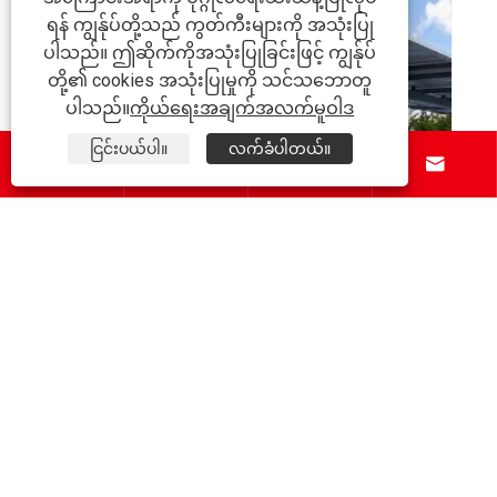
ရန် ကျွန်ုပ်တို့သည် ကွတ်ကီးများကို အသုံးပြု
သင့်ပရောဂျက်အတွက် မှန်ကန
ပါသည်။ ဤဆိုက်ကိုအသုံးပြုခြင်းဖြင့် ကျွန်ုပ်
Square Tube ကို မည်သို့ရွေးခ
တို့၏ cookies အသုံးပြုမှုကို သင်သဘောတူ
ပိုမိုကြည့်ရှုပါ။ >>
ပါသည်။
ကိုယ်ရေးအချက်အလက်မူဝါဒ
ငြင်းပယ်ပါ။
လက်ခံပါတယ်။






ctural Efficiency ကို
်း။