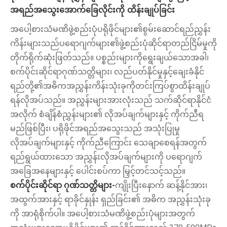
အရည်အသွေးအောက်ခြေလိုင်းကို ထိန်းချုပ်ခြင်း
အပေါ့စားသံမဏိဖွဲ့စည်းပုံပရိုဖိုင်များ၏စွမ်းဆောင်ရည်ညွှန်း
ကိန်းများသည်ပရောဂျက်များ၏ဖွဲ့စည်းပုံဆိုင်ရာတည်ငြိမ်မှုကို
တိုက်ရိုက်ဆုံးဖြတ်သည်။ ပစ္စည်းများကိုရွေးချယ်သောအခါ၊
စက်ပိုင်းဆိုင်ရာဂုဏ်သတ္တိများ၊ လည်ပတ်နိုင်မှုနှင့်ချေးခံနိုင်
ရည်တို့၏အဓိကအညွှန်းကိန်းသုံးခုကိုတင်းကြပ်စွာထိန်းချုပ်
ရန်လိုအပ်သည်။ အညွှန်းများအားလုံးသည် သက်ဆိုင်ရာနိုင်ငံ
အလိုက် စံချိန်စံညွှန်းများ၏ လိုအပ်ချက်များနှင့် ကိုက်ညီရ
မည်ဖြစ်ပြီး၊ ပရိုဖိုင်အရည်အသွေးသည် အသုံးပြုမှု
လိုအပ်ချက်များနှင့် ကိုက်ညီကြောင်း သေချာစေရန်အတွက်
ရည်ရွယ်ထားသော အညွှန်းလိုအပ်ချက်များကို ပရောဂျက်
အခြေအနေများနှင့် ပေါင်းစပ်ကာ မြှင့်တင်သင့်သည်။
စက်ပိုင်းဆိုင်ရာ ဂုဏ်သတ္တိများ-
ကျိုးပြီးနောက် ဆန့်နိုင်အား၊
အထွက်အားနှင့် ရာခိုင်နှုန်း ရှည်ခြင်း၏ အဓိက အညွှန်းသုံးခု
ကို အာရုံစိုက်ပါ။ အပေါ့စားသံမဏိဖွဲ့စည်းပုံများအတွက်